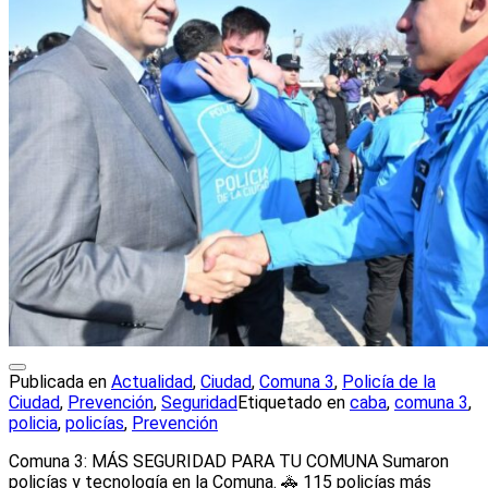
Publicada en
Actualidad
,
Ciudad
,
Comuna 3
,
Policía de la
Ciudad
,
Prevención
,
Seguridad
Etiquetado en
caba
,
comuna 3
,
policia
,
policías
,
Prevención
Comuna 3: MÁS SEGURIDAD PARA TU COMUNA Sumaron
policías y tecnología en la Comuna. 🚓 115 policías más