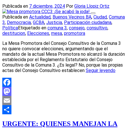
Publicada en
7 diciembre, 2024
Por
Gloria Llopiz Ortiz
Publicada en
Actualidad
,
Buenos Vecinos BA
,
Ciudad
,
Comuna
3
,
Democracia
,
GCBA
,
Justicia
,
Participación ciudadana
,
Política
Etiquetado en
comuna 3
,
consejo
,
consultivo
,
destitucion
,
Elecciones
,
mesa
,
promotora
La Mesa Promotora del Consejo Consultivo de la Comuna 3
no quiere convocar elecciones, argumentando que el
mandato de la actual Mesa Promotora no alcanzó la duración
establecida por el Reglamento Estatutario del Consejo
Consultivo de la Comuna 3. ¿Es legal? No, porque las propias
actas del Consejo Consultivo establecen
Seguir leyendo
Facebook
Mastodon
Email
Compartir
URGENTE: QUIENES MANEJAN LA