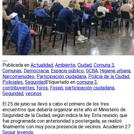
Publicada en
Actualidad
,
Ambiente
,
Ciudad
,
Comuna 3
,
Comunas
,
Democracia
,
Espacio público
,
GCBA
,
Higiene urbana
,
Narcomenudeo
,
Participación ciudadana
,
Policía de la Ciudad
,
Policiales
,
Seguridad
Etiquetado en
comuna 3
,
contribuyentes
,
foros
,
Fosep
,
participación ciudadana
,
Seguridad
,
vecinos
El 25 de junio se llevó a cabo el primero de los tres
encuentros que debería organizar este año el Ministerio de
Seguridad de la Ciudad, según indica la ley. Esta reunión, que
fue programada con anterioridad y postergada, se realizó
finalmente con muy poca presencia de vecinos. Acudieron 27
Seguir leyendo