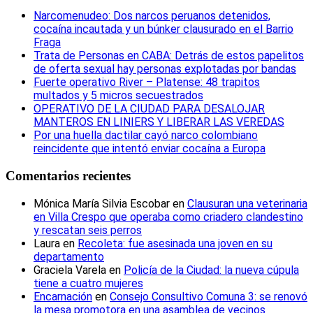
Narcomenudeo: Dos narcos peruanos detenidos,
cocaína incautada y un búnker clausurado en el Barrio
Fraga
Trata de Personas en CABA: Detrás de estos papelitos
de oferta sexual hay personas explotadas por bandas
Fuerte operativo River – Platense: 48 trapitos
multados y 5 micros secuestrados
OPERATIVO DE LA CIUDAD PARA DESALOJAR
MANTEROS EN LINIERS Y LIBERAR LAS VEREDAS
Por una huella dactilar cayó narco colombiano
reincidente que intentó enviar cocaína a Europa
Comentarios recientes
Mónica María Silvia Escobar
en
Clausuran una veterinaria
en Villa Crespo que operaba como criadero clandestino
y rescatan seis perros
Laura
en
Recoleta: fue asesinada una joven en su
departamento
Graciela Varela
en
Policía de la Ciudad: la nueva cúpula
tiene a cuatro mujeres
Encarnación
en
Consejo Consultivo Comuna 3: se renovó
la mesa promotora en una asamblea de vecinos