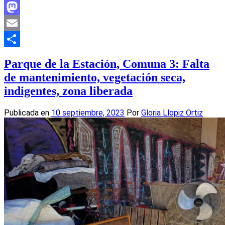
Facebook
Mastodon
Email
Compartir
Parque de la Estación, Comuna 3: Falta
de mantenimiento, vegetación seca,
indigentes, zona liberada
Publicada en
10 septiembre, 2023
Por
Gloria Llopiz Ortiz