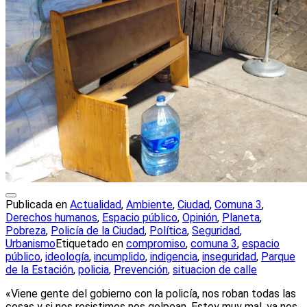
Publicada en
Actualidad
,
Ambiente
,
Ciudad
,
Comuna 3
,
Derechos humanos
,
Espacio público
,
Opinión
,
Planeta
,
Pobreza
,
Policía de la Ciudad
,
Política
,
Seguridad
,
Urbanismo
Etiquetado en
compromiso
,
comuna 3
,
espacio
público
,
ideología
,
incumplido
,
indigencia
,
inseguridad
,
Parque
de la Estación
,
policia
,
Prevención
,
situacion de calle
«Viene gente del gobierno con la policía, nos roban todas las
cosas y si nos resistimos nos golpean. Estoy muy mal, ya nos