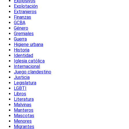
Explosivos
Explotación
Extranjeros
Finanzas
GCBA
Género
Gremiales
Guerra
Higiene urbana
Historia
Identidad
Iglesia católica
Internacional
Juego clandestino
Justicia
Legislatura
LGBTI
Libros
Literatura
Malvinas
Manteros
Mascotas
Menores
Migrantes