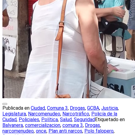
Publicada en
Ciudad
,
Comuna 3
,
Drogas
,
GCBA
,
Justicia
,
Legislatura
,
Narcomenudeo
,
Narcotráfico
,
Policía de la
Ciudad
,
Policiales
,
Política
,
Salud
,
Seguridad
Etiquetado en
Balvanera
,
comercializacion
,
comuna 3
,
Drogas
,
narcomenudeo
,
once
,
Plan anti narcos
,
Polo falopero
,