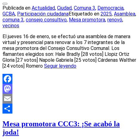
Publicada en
Actualidad
,
Ciudad
,
Comuna 3
,
Democracia
,
GCBA
,
Participación ciudadana
Etiquetado en
2025
,
Asamblea
,
comuna 3
,
consejo consultivo
,
Mesa promotora
,
renovó
,
vecinos
El jueves 16 de enero, se efectuó una asamblea de manera
virtual y presencial para renovar a los 7 integrantes de la
mesa promotora del Consejo Consultivo Comunal. Los
flamantes elegidos son: Hale Bradly [28 votos] Llopiz Ortiz
Gloria [27 votos] Napole Gabriela [25 votos] Cárdenas Walther
[24 votos] Romero
Seguir leyendo
Facebook
Mastodon
Email
Compartir
Mesa promotora CCC3: ¡Se acabó la
joda!