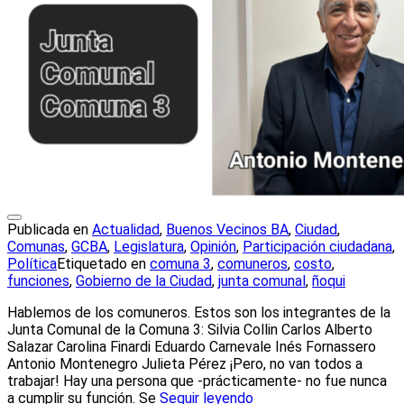
Publicada en
Actualidad
,
Buenos Vecinos BA
,
Ciudad
,
Comunas
,
GCBA
,
Legislatura
,
Opinión
,
Participación ciudadana
,
Política
Etiquetado en
comuna 3
,
comuneros
,
costo
,
funciones
,
Gobierno de la Ciudad
,
junta comunal
,
ñoqui
Hablemos de los comuneros. Estos son los integrantes de la
Junta Comunal de la Comuna 3: Silvia Collin Carlos Alberto
Salazar Carolina Finardi Eduardo Carnevale Inés Fornassero
Antonio Montenegro Julieta Pérez ¡Pero, no van todos a
trabajar! Hay una persona que -prácticamente- no fue nunca
a cumplir su función. Se
Seguir leyendo