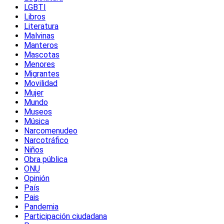
LGBTI
Libros
Literatura
Malvinas
Manteros
Mascotas
Menores
Migrantes
Movilidad
Mujer
Mundo
Museos
Música
Narcomenudeo
Narcotráfico
Niños
Obra pública
ONU
Opinión
País
Pais
Pandemia
Participación ciudadana