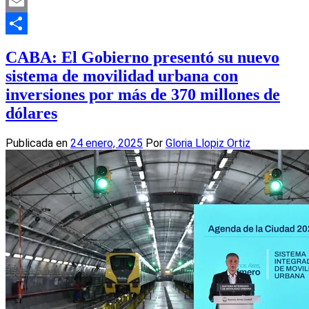
Mastodon
Email
Compartir
CABA: El Gobierno presentó su nuevo
sistema de movilidad urbana con
inversiones por más de 370 millones de
dólares
Publicada en
24 enero, 2025
Por
Gloria Llopiz Ortiz