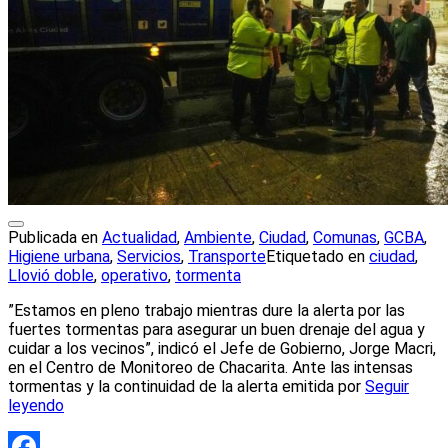
Publicada en
Actualidad
,
Ambiente
,
Ciudad
,
Comunas
,
GCBA
,
Higiene urbana
,
Servicios
,
Transporte
Etiquetado en
ciudad
,
Llovió doble
,
operativo
,
tormenta
”Estamos en pleno trabajo mientras dure la alerta por las
fuertes tormentas para asegurar un buen drenaje del agua y
cuidar a los vecinos”, indicó el Jefe de Gobierno, Jorge Macri,
en el Centro de Monitoreo de Chacarita. Ante las intensas
tormentas y la continuidad de la alerta emitida por
Seguir
leyendo