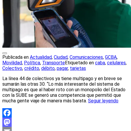
Publicada en
Actualidad
,
Ciudad
,
Comunicaciones
,
GCBA
,
Movilidad
,
Política
,
Transporte
Etiquetado en
caba
,
celulares
,
Colectivo
,
crédito
,
débito
,
pagar
,
tarjetas
La línea 44 de colectivos ya tiene multipago y en breve se
sumarán las otras 30. “Lo más interesante del sistema de
multipago es que al haber roto con un monopolio del Estado
con la SUBE se generó una competencia que permitió que
mucha gente viaje de manera más barata.
Seguir leyendo
Facebook