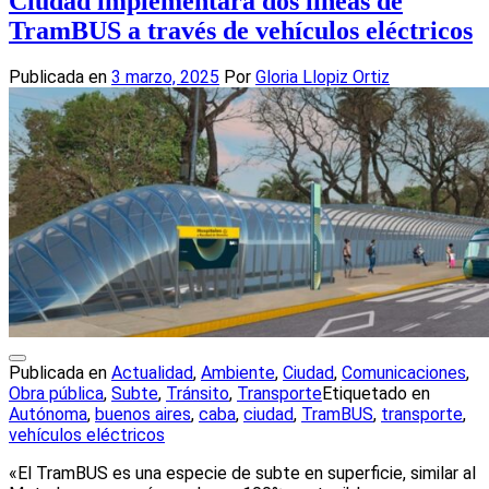
Ciudad implementará dos líneas de
TramBUS a través de vehículos eléctricos
Publicada en
3 marzo, 2025
Por
Gloria Llopiz Ortiz
Publicada en
Actualidad
,
Ambiente
,
Ciudad
,
Comunicaciones
,
Obra pública
,
Subte
,
Tránsito
,
Transporte
Etiquetado en
Autónoma
,
buenos aires
,
caba
,
ciudad
,
TramBUS
,
transporte
,
vehículos eléctricos
«El TramBUS es una especie de subte en superficie, similar al