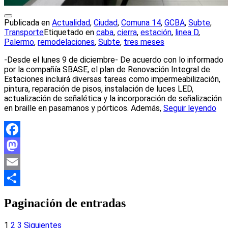
Publicada en
Actualidad
,
Ciudad
,
Comuna 14
,
GCBA
,
Subte
,
Transporte
Etiquetado en
caba
,
cierra
,
estación
,
linea D
,
Palermo
,
remodelaciones
,
Subte
,
tres meses
-Desde el lunes 9 de diciembre- De acuerdo con lo informado
por la compañía SBASE, el plan de Renovación Integral de
Estaciones incluirá diversas tareas como impermeabilización,
pintura, reparación de pisos, instalación de luces LED,
actualización de señalética y la incorporación de señalización
en braille en pasamanos y pórticos. Además,
Seguir leyendo
Facebook
Mastodon
Email
Compartir
Paginación de entradas
1
2
3
Siguientes