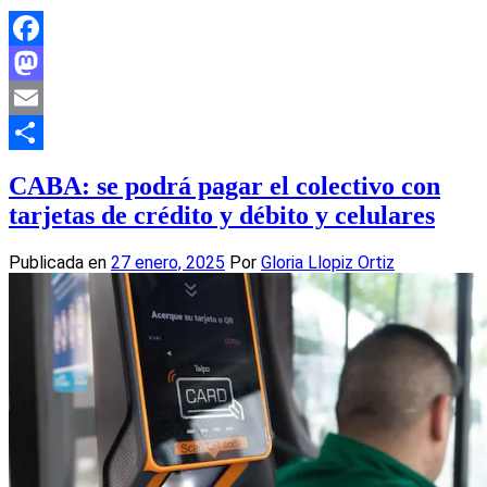
Facebook
Mastodon
Email
Compartir
CABA: se podrá pagar el colectivo con
tarjetas de crédito y débito y celulares
Publicada en
27 enero, 2025
Por
Gloria Llopiz Ortiz