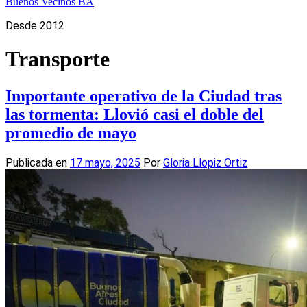
Buenos Vecinos BA
Desde 2012
Transporte
Importante operativo de la Ciudad tras
las tormenta: Llovió casi el doble del
promedio de mayo
Publicada en
17 mayo, 2025
Por
Gloria Llopiz Ortiz