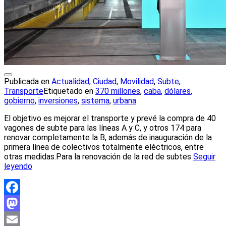
Publicada en
Actualidad
,
Ciudad
,
Movilidad
,
Subte
,
Transporte
Etiquetado en
370 millones
,
caba
,
dólares
,
gobierno
,
inversiones
,
sistema
,
urbana
El objetivo es mejorar el transporte y prevé la compra de 40
vagones de subte para las líneas A y C, y otros 174 para
renovar completamente la B, además de inauguración de la
primera línea de colectivos totalmente eléctricos, entre
otras medidas.Para la renovación de la red de subtes
Seguir
leyendo
Facebook
Mastodon