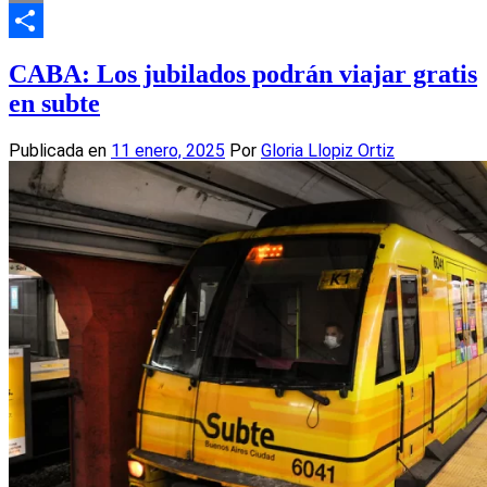
Email
Compartir
CABA: Los jubilados podrán viajar gratis
en subte
Publicada en
11 enero, 2025
Por
Gloria Llopiz Ortiz