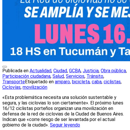
Publicada en
Actualidad
,
Ciudad
,
GCBA
,
Justicia
,
Obra pública
,
Participación ciudadana
,
Salud
,
Servicios
,
Tránsito
,
Transporte
Etiquetado en
amparo
,
bicicleta
,
caba
,
ciclistas
,
Ciclovías
,
movilización
«Esta problemática necesita una solución sustentable y
segura, y las ciclovias lo son ciertamente». El próximo lunes
16/12 ciclistas porteños organizan una movilización en
defensa de la red de ciclovias de la Ciudad de Buenos Aires.
Indican que «corre riesgo de ser levantada por el actual
gobierno de la ciudad».
Seguir leyendo