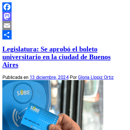
Facebook
Mastodon
Email
Compartir
Legislatura: Se aprobó el boleto
universitario en la ciudad de Buenos
Aires
Publicada en
13 diciembre, 2024
Por
Gloria Llopiz Ortiz