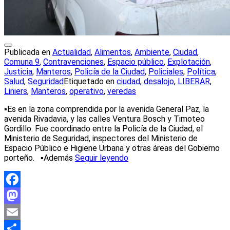
Publicada en
Actualidad
,
Alimentos
,
Ambiente
,
Ciudad
,
Comuna 9
,
Contravenciones
,
Espacio público
,
Explotación
,
Justicia
,
Manteros
,
Policía de la Ciudad
,
Policiales
,
Política
,
Salud
,
Seguridad
Etiquetado en
ciudad
,
desalojo
,
LIBERAR
,
Liniers
,
Manteros
,
operativo
,
veredas
▪️Es en la zona comprendida por la avenida General Paz, la
avenida Rivadavia, y las calles Ventura Bosch y Timoteo
Gordillo. Fue coordinado entre la Policía de la Ciudad, el
Ministerio de Seguridad, inspectores del Ministerio de
Espacio Público e Higiene Urbana y otras áreas del Gobierno
porteño. ▪️Además
Seguir leyendo
Facebook
Mastodon
Email