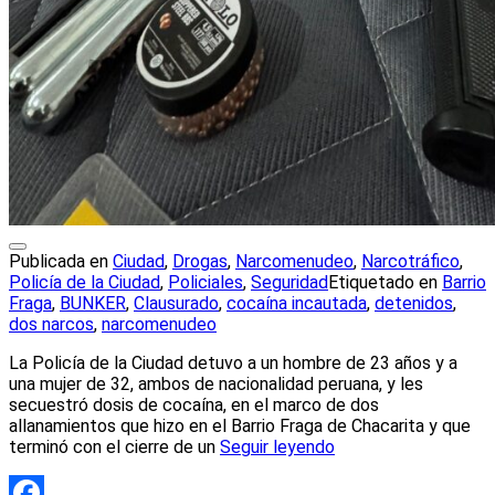
Publicada en
Ciudad
,
Drogas
,
Narcomenudeo
,
Narcotráfico
,
Policía de la Ciudad
,
Policiales
,
Seguridad
Etiquetado en
Barrio
Fraga
,
BUNKER
,
Clausurado
,
cocaína incautada
,
detenidos
,
dos narcos
,
narcomenudeo
La Policía de la Ciudad detuvo a un hombre de 23 años y a
una mujer de 32, ambos de nacionalidad peruana, y les
secuestró dosis de cocaína, en el marco de dos
allanamientos que hizo en el Barrio Fraga de Chacarita y que
terminó con el cierre de un
Seguir leyendo