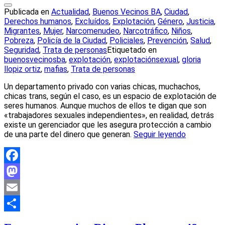
Publicada en
Actualidad
,
Buenos Vecinos BA
,
Ciudad
,
Derechos humanos
,
Excluídos
,
Explotación
,
Género
,
Justicia
,
Migrantes
,
Mujer
,
Narcomenudeo
,
Narcotráfico
,
Niños
,
Pobreza
,
Policía de la Ciudad
,
Policiales
,
Prevención
,
Salud
,
Seguridad
,
Trata de personas
Etiquetado en
buenosvecinosba
,
explotación
,
explotaciónsexual
,
gloria
llopiz ortiz
,
mafias
,
Trata de personas
Un departamento privado con varias chicas, muchachos,
chicas trans, según el caso, es un espacio de explotación de
seres humanos. Aunque muchos de ellos te digan que son
«trabajadores sexuales independientes», en realidad, detrás
existe un gerenciador que les asegura protección a cambio
de una parte del dinero que generan.
Seguir leyendo
Facebook
Mastodon
Email
Compartir