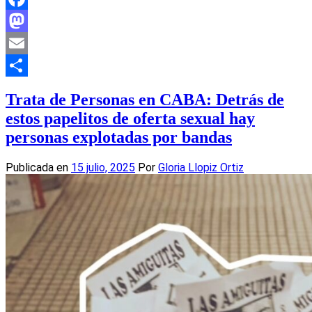
Facebook
Mastodon
Email
Compartir
Trata de Personas en CABA: Detrás de
estos papelitos de oferta sexual hay
personas explotadas por bandas
Publicada en
15 julio, 2025
Por
Gloria Llopiz Ortiz