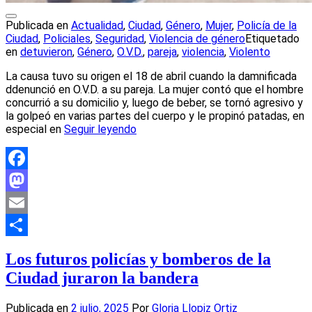
Publicada en
Actualidad
,
Ciudad
,
Género
,
Mujer
,
Policía de la
Ciudad
,
Policiales
,
Seguridad
,
Violencia de género
Etiquetado
en
detuvieron
,
Género
,
O.V.D.
,
pareja
,
violencia
,
Violento
La causa tuvo su origen el 18 de abril cuando la damnificada
ddenunció en O.V.D. a su pareja. La mujer contó que el hombre
concurrió a su domicilio y, luego de beber, se tornó agresivo y
la golpeó en varias partes del cuerpo y le propinó patadas, en
especial en
Seguir leyendo
Facebook
Mastodon
Email
Compartir
Los futuros policías y bomberos de la
Ciudad juraron la bandera
Publicada en
2 julio, 2025
Por
Gloria Llopiz Ortiz