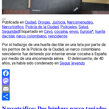
Publicada en
Ciudad
,
Drogas
,
Justicia
,
Narcomenudeo
,
Narcotráfico
,
Policía de la Ciudad
,
Policiales
,
Salud
,
Seguridad
Etiquetado en
Cayó
,
cocaína
,
envio
,
Europa*
,
huella
dactilar
,
narco colombiano
,
reincidente
Por el hallazgo de una huella dactilar en una lata por parte de
los peritos de la Policía de la Ciudad, un narco colombiano
reincidente fue detenido por intentar enviar cocaína a España
por medio de una encomienda aérea.. El delincuente, de 40
años, ya había sido condenado en
Seguir leyendo
Facebook
Mastodon
Email
Compartir
Narcotráfico: Dos búnkers narco tapiados