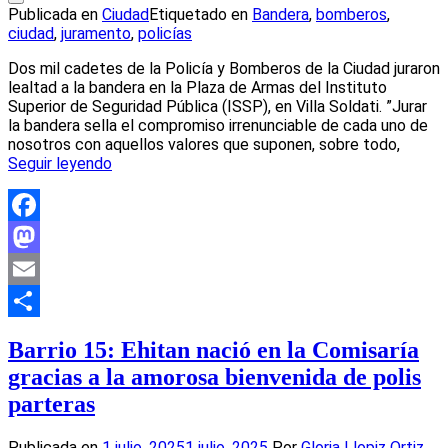
Publicada en
Ciudad
Etiquetado en
Bandera
,
bomberos
,
ciudad
,
juramento
,
policías
Dos mil cadetes de la Policía y Bomberos de la Ciudad juraron
lealtad a la bandera en la Plaza de Armas del Instituto
Superior de Seguridad Pública (ISSP), en Villa Soldati. ”Jurar
la bandera sella el compromiso irrenunciable de cada uno de
nosotros con aquellos valores que suponen, sobre todo,
Seguir leyendo
Facebook
Mastodon
Email
Compartir
Barrio 15: Ehitan nació en la Comisaría
gracias a la amorosa bienvenida de polis
parteras
Publicada en
1 julio, 2025
1 julio, 2025
Por
Gloria Llopiz Ortiz