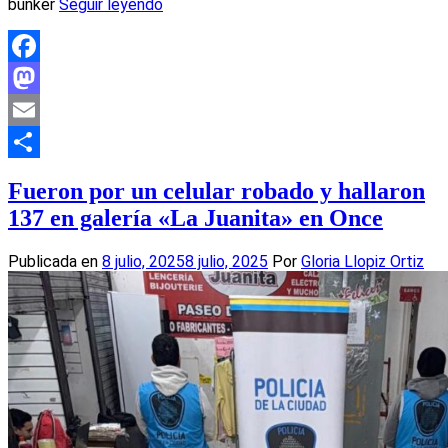
búnker
Seguir leyendo
Facebook
Mastodon
Email
Compartir
Fueron por un celular robado y hallaron
137 en galería «La Juanita» en Once
Publicada en
8 julio, 2025
8 julio, 2025
Por
Gloria Llopiz Ortiz