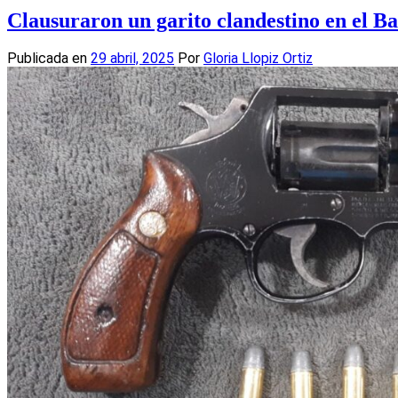
Compartir
Clausuraron un garito clandestino en el Ba
Publicada en
29 abril, 2025
Por
Gloria Llopiz Ortiz