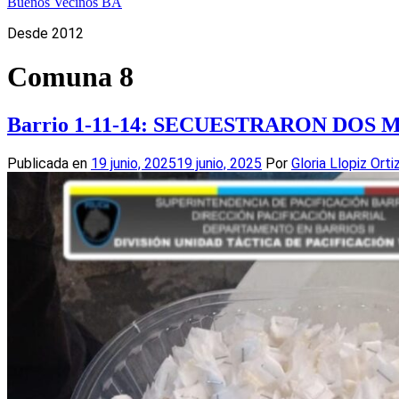
Buenos Vecinos BA
Desde 2012
Comuna 8
Barrio 1-11-14: SECUESTRARON DOS
Publicada en
19 junio, 2025
19 junio, 2025
Por
Gloria Llopiz Orti