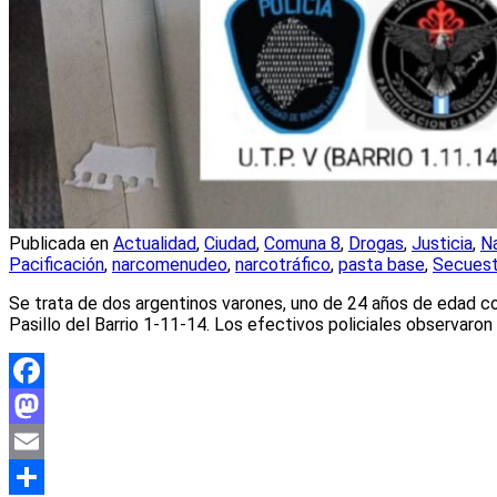
Publicada en
Actualidad
,
Ciudad
,
Comuna 8
,
Drogas
,
Justicia
,
N
Pacificación
,
narcomenudeo
,
narcotráfico
,
pasta base
,
Secuest
Se trata de dos argentinos varones, uno de 24 años de edad con
Pasillo del Barrio 1-11-14. Los efectivos policiales observa
Facebook
Mastodon
Email