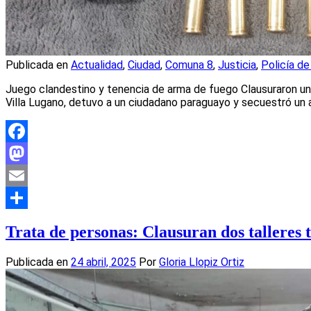
Publicada en
Actualidad
,
Ciudad
,
Comuna 8
,
Justicia
,
Policía de
Juego clandestino y tenencia de arma de fuego Clausuraron un g
Villa Lugano, detuvo a un ciudadano paraguayo y secuestró un 
Facebook
Mastodon
Email
Compartir
Trata de personas: Clausuran dos talleres t
Publicada en
24 abril, 2025
Por
Gloria Llopiz Ortiz