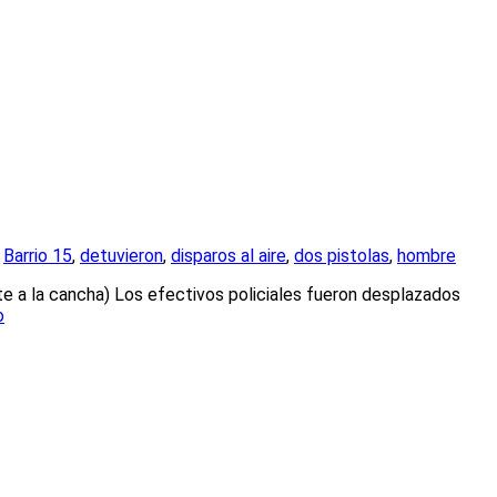
n
Barrio 15
,
detuvieron
,
disparos al aire
,
dos pistolas
,
hombre
te a la cancha) Los efectivos policiales fueron desplazados
o