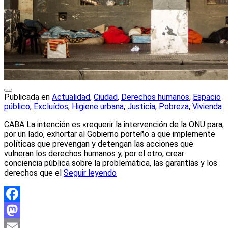
Publicada en
Actualidad
,
Ciudad
,
Derechos humanos
,
Espacio
público
,
Excluídos
,
Higiene urbana
,
Justicia
,
Pobreza
,
Vivienda
CABA La intención es «requerir la intervención de la ONU para,
por un lado, exhortar al Gobierno porteño a que implemente
políticas que prevengan y detengan las acciones que
vulneran los derechos humanos y, por el otro, crear
conciencia pública sobre la problemática, las garantías y los
derechos que el
Seguir leyendo
Facebook
Mastodon