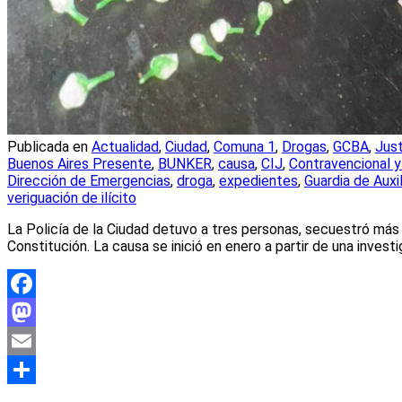
Publicada en
Actualidad
,
Ciudad
,
Comuna 1
,
Drogas
,
GCBA
,
Just
Buenos Aires Presente
,
BUNKER
,
causa
,
CIJ
,
Contravencional y
Dirección de Emergencias
,
droga
,
expedientes
,
Guardia de Auxil
veriguación de ilícito
La Policía de la Ciudad detuvo a tres personas, secuestró más 
Constitución. La causa se inició en enero a partir de una invest
Facebook
Mastodon
Email
Compartir