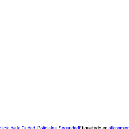
licía de la Ciudad
,
Policiales
,
Seguridad
Etiquetado en
allanamie