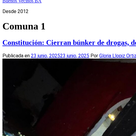
Buenos Vecinos BA
Desde 2012
Comuna 1
Constitución: Cierran búnker de drogas, de
Publicada en
23 junio, 2025
23 junio, 2025
Por
Gloria Llopiz Orti