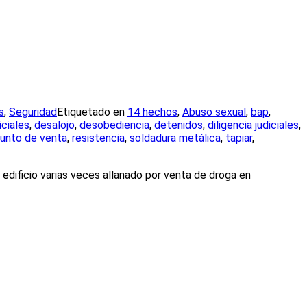
s
,
Seguridad
Etiquetado en
14 hechos
,
Abuso sexual
,
bap
,
ciales
,
desalojo
,
desobediencia
,
detenidos
,
diligencia judiciales
,
unto de venta
,
resistencia
,
soldadura metálica
,
tapiar
,
edificio varias veces allanado por venta de droga en