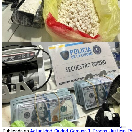
Publicada en
Actualidad
,
Ciudad
,
Comuna 1
,
Drogas
,
Justicia
,
Po