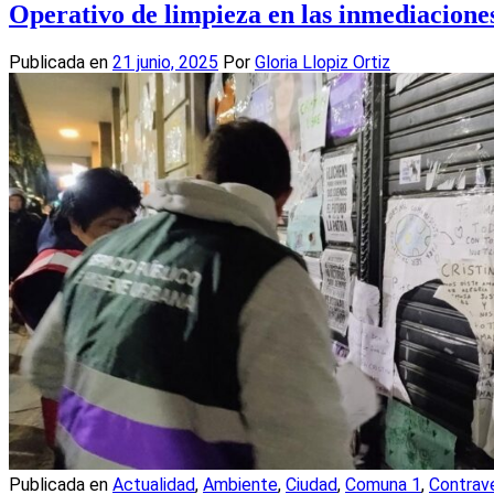
Operativo de limpieza en las inmediacion
Publicada en
21 junio, 2025
Por
Gloria Llopiz Ortiz
Publicada en
Actualidad
,
Ambiente
,
Ciudad
,
Comuna 1
,
Contrav