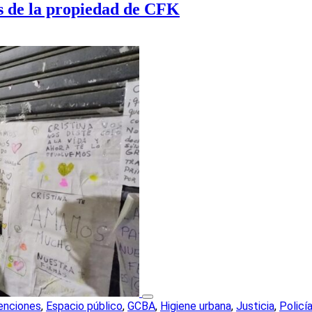
es de la propiedad de CFK
enciones
,
Espacio público
,
GCBA
,
Higiene urbana
,
Justicia
,
Policí