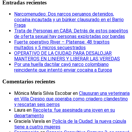
Entradas recientes
Narcomenudeo: Dos narcos peruanos detenidos,
cocaína incautada y un búnker clausurado en el Barrio
Fraga
Trata de Personas en CABA: Detrás de estos papelitos
de oferta sexual hay personas explotadas por bandas
Fuerte operativo River – Platense: 48 trapitos
multados y 5 micros secuestrados
OPERATIVO DE LA CIUDAD PARA DESALOJAR
MANTEROS EN LINIERS Y LIBERAR LAS VEREDAS
Por una huella dactilar cayó narco colombiano
reincidente que intentó enviar cocaína a Europa
Comentarios recientes
Mónica María Silvia Escobar
en
Clausuran una veterinaria
en Villa Crespo que operaba como criadero clandestino
y rescatan seis perros
Laura
en
Recoleta: fue asesinada una joven en su
departamento
Graciela Varela
en
Policía de la Ciudad: la nueva cúpula
tiene a cuatro mujeres