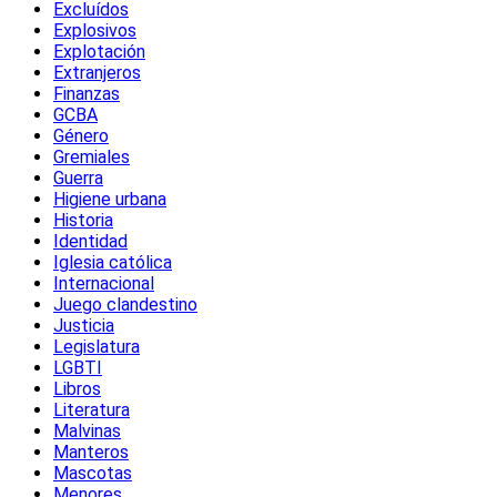
Excluídos
Explosivos
Explotación
Extranjeros
Finanzas
GCBA
Género
Gremiales
Guerra
Higiene urbana
Historia
Identidad
Iglesia católica
Internacional
Juego clandestino
Justicia
Legislatura
LGBTI
Libros
Literatura
Malvinas
Manteros
Mascotas
Menores