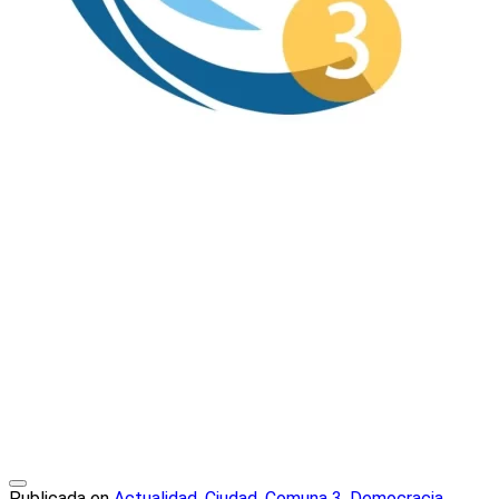
Publicada en
Actualidad
,
Ciudad
,
Comuna 3
,
Democracia
,