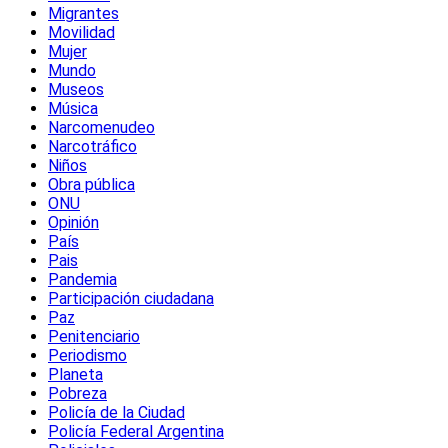
Migrantes
Movilidad
Mujer
Mundo
Museos
Música
Narcomenudeo
Narcotráfico
Niños
Obra pública
ONU
Opinión
País
Pais
Pandemia
Participación ciudadana
Paz
Penitenciario
Periodismo
Planeta
Pobreza
Policía de la Ciudad
Policía Federal Argentina