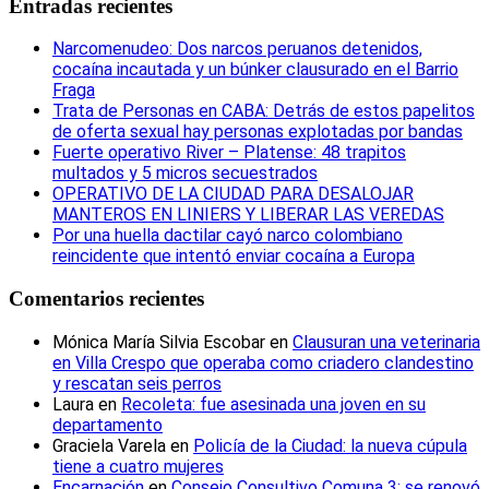
Entradas recientes
Narcomenudeo: Dos narcos peruanos detenidos,
cocaína incautada y un búnker clausurado en el Barrio
Fraga
Trata de Personas en CABA: Detrás de estos papelitos
de oferta sexual hay personas explotadas por bandas
Fuerte operativo River – Platense: 48 trapitos
multados y 5 micros secuestrados
OPERATIVO DE LA CIUDAD PARA DESALOJAR
MANTEROS EN LINIERS Y LIBERAR LAS VEREDAS
Por una huella dactilar cayó narco colombiano
reincidente que intentó enviar cocaína a Europa
Comentarios recientes
Mónica María Silvia Escobar
en
Clausuran una veterinaria
en Villa Crespo que operaba como criadero clandestino
y rescatan seis perros
Laura
en
Recoleta: fue asesinada una joven en su
departamento
Graciela Varela
en
Policía de la Ciudad: la nueva cúpula
tiene a cuatro mujeres
Encarnación
en
Consejo Consultivo Comuna 3: se renovó