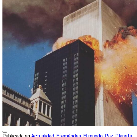
Publicada en
Actualidad
,
Efemérides
,
El mundo
,
Paz
,
Planeta
,