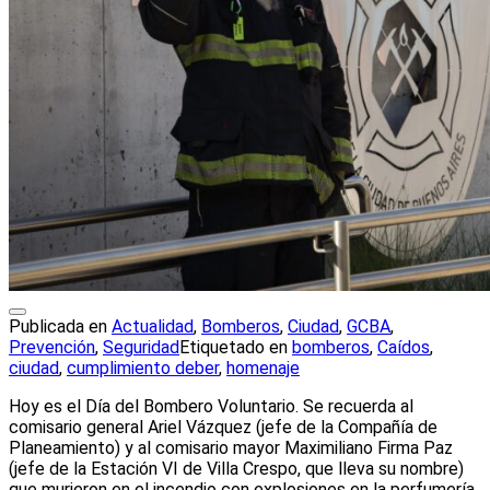
Publicada en
Actualidad
,
Bomberos
,
Ciudad
,
GCBA
,
Prevención
,
Seguridad
Etiquetado en
bomberos
,
Caídos
,
ciudad
,
cumplimiento deber
,
homenaje
Hoy es el Día del Bombero Voluntario. Se recuerda al
comisario general Ariel Vázquez (jefe de la Compañía de
Planeamiento) y al comisario mayor Maximiliano Firma Paz
(jefe de la Estación VI de Villa Crespo, que lleva su nombre)
que murieron en el incendio con explosiones en la perfumería