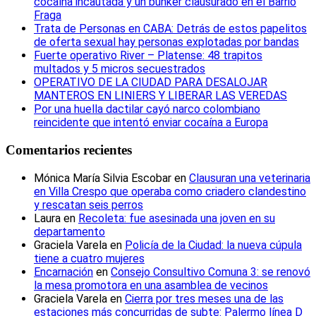
cocaína incautada y un búnker clausurado en el Barrio
Fraga
Trata de Personas en CABA: Detrás de estos papelitos
de oferta sexual hay personas explotadas por bandas
Fuerte operativo River – Platense: 48 trapitos
multados y 5 micros secuestrados
OPERATIVO DE LA CIUDAD PARA DESALOJAR
MANTEROS EN LINIERS Y LIBERAR LAS VEREDAS
Por una huella dactilar cayó narco colombiano
reincidente que intentó enviar cocaína a Europa
Comentarios recientes
Mónica María Silvia Escobar
en
Clausuran una veterinaria
en Villa Crespo que operaba como criadero clandestino
y rescatan seis perros
Laura
en
Recoleta: fue asesinada una joven en su
departamento
Graciela Varela
en
Policía de la Ciudad: la nueva cúpula
tiene a cuatro mujeres
Encarnación
en
Consejo Consultivo Comuna 3: se renovó
la mesa promotora en una asamblea de vecinos
Graciela Varela
en
Cierra por tres meses una de las
estaciones más concurridas de subte: Palermo línea D