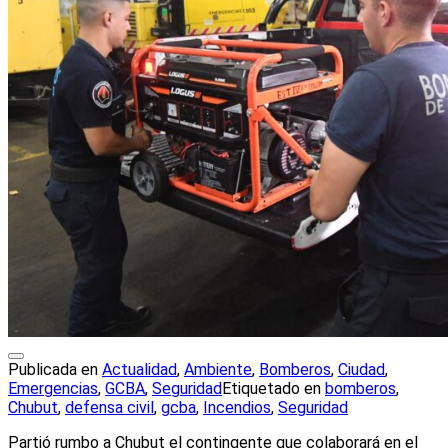
Publicada en
Actualidad
,
Ambiente
,
Bomberos
,
Ciudad
,
Emergencias
,
GCBA
,
Seguridad
Etiquetado en
bomberos
,
Chubut
,
defensa civil
,
gcba
,
Incendios
,
Seguridad
Partió rumbo a Chubut el contingente que colaborará en el