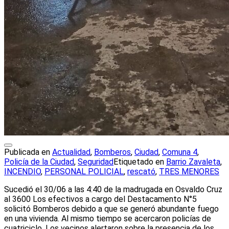
Publicada en
Actualidad
,
Bomberos
,
Ciudad
,
Comuna 4
,
Policía de la Ciudad
,
Seguridad
Etiquetado en
Barrio Zavaleta
,
INCENDIO
,
PERSONAL POLICIAL
,
rescató
,
TRES MENORES
Sucedió el 30/06 a las 4:40 de la madrugada en Osvaldo Cruz
al 3600 Los efectivos a cargo del Destacamento N°5
solicitó Bomberos debido a que se generó abundante fuego
en una vivienda. Al mismo tiempo se acercaron policías de
cuatriciclo. Los vecinos alertaron sobre la presencia de los