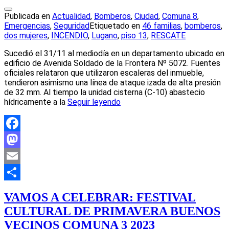
Publicada en
Actualidad
,
Bomberos
,
Ciudad
,
Comuna 8
,
Emergencias
,
Seguridad
Etiquetado en
46 familias
,
bomberos
,
dos mujeres
,
INCENDIO
,
Lugano
,
piso 13
,
RESCATE
Sucedió el 31/11 al mediodía en un departamento ubicado en
edificio de Avenida Soldado de la Frontera Nº 5072. Fuentes
oficiales relataron que utilizaron escaleras del inmueble,
tendieron asimismo una línea de ataque izada de alta presión
de 32 mm. Al tiempo la unidad cisterna (C-10) abastecio
hídricamente a la
Seguir leyendo
Facebook
Mastodon
Email
Compartir
VAMOS A CELEBRAR: FESTIVAL
CULTURAL DE PRIMAVERA BUENOS
VECINOS COMUNA 3 2023