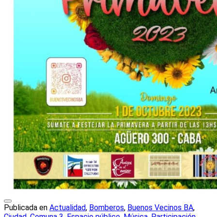
Publicada en
Actualidad
,
Bomberos
,
Buenos Vecinos BA
,
Ciudad
,
Comuna 3
,
Espacio público
,
Música
,
Participación