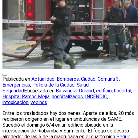
Publicada en
Actualidad
,
Bomberos
,
Ciudad
,
Comuna 3
,
Emergencias
,
Policía de la Ciudad
,
Salud
,
Seguridad
Etiquetado en
Balvanera
,
Durand
,
edificio
,
hospital
,
Hospital Ramos Mejía
,
hospitalizados
,
INCENDIO
,
intoxicación
,
vecinos
Entre los trasladados hay dos nenes. Aparte de ellos, 20 más
recibieron oxígeno en el lugar en ambulancias de SAME.
Sucedió el domingo 6/4 en un edificio ubicado en la
intersección de Riobamba y Sarmiento. El fuego se desató
alrededor de las 5 de la madrugada en el cuarto piso
Seguir