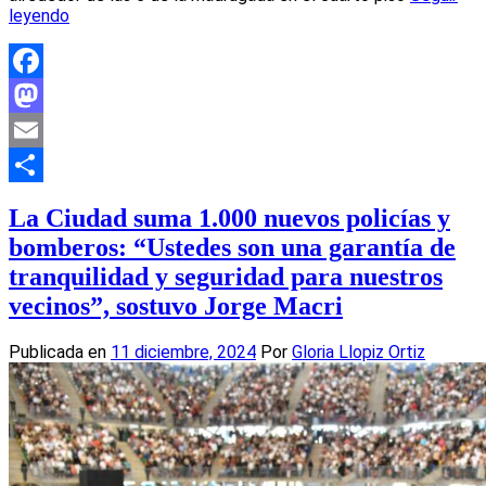
leyendo
Facebook
Mastodon
Email
Compartir
La Ciudad suma 1.000 nuevos policías y
bomberos: “Ustedes son una garantía de
tranquilidad y seguridad para nuestros
vecinos”, sostuvo Jorge Macri
Publicada en
11 diciembre, 2024
Por
Gloria Llopiz Ortiz