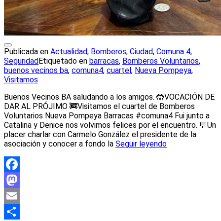
Publicada en
Actualidad
,
Bomberos
,
Ciudad
,
Comuna 4
,
Seguridad
Etiquetado en
barracas
,
Bomberos Voluntarios
,
buenos vecinos ba
,
comuna4
,
cuartel
,
Nueva Pompeya
,
Visitamos
Buenos Vecinos BA saludando a los amigos. 🤲VOCACIÓN DE
DAR AL PRÓJIMO 🚒Visitamos el cuartel de Bomberos
Voluntarios Nueva Pompeya Barracas #comuna4 Fui junto a
Catalina y Denice nos volvimos felices por el encuentro. 💬Un
placer charlar con Carmelo González el presidente de la
asociación y conocer a fondo la
Seguir leyendo
Facebook
Mastodon
Email