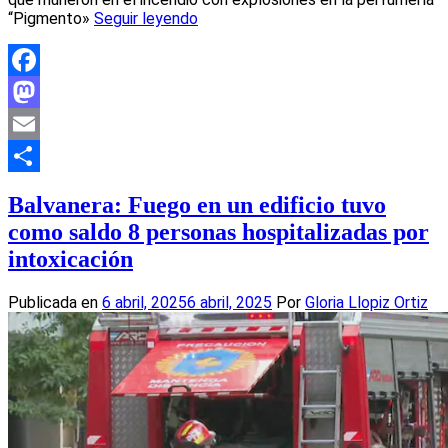
“Pigmento»
Seguir leyendo
Facebook
Mastodon
Email
Compartir
Balvanera: Fuego en un edificio tuvo
como saldo 8 personas hospitalizadas por
intoxicación
Publicada en
6 abril, 2025
6 abril, 2025
Por
Gloria Llopiz Ortiz