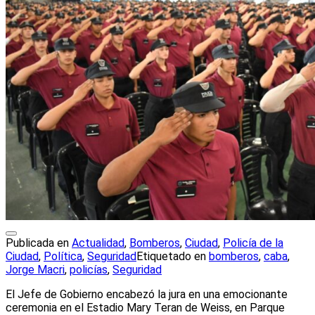
Publicada en
Actualidad
,
Bomberos
,
Ciudad
,
Policía de la
Ciudad
,
Política
,
Seguridad
Etiquetado en
bomberos
,
caba
,
Jorge Macri
,
policías
,
Seguridad
El Jefe de Gobierno encabezó la jura en una emocionante
ceremonia en el Estadio Mary Teran de Weiss, en Parque