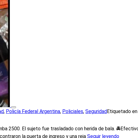
ad
,
Policía Federal Argentina
,
Policiales
,
Seguridad
Etiquetado e
ba 2500. El sujeto fue trasladado con herida de bala. 🚔Efectiv
contraron la puerta de ingreso y una reja
Seguir leyendo