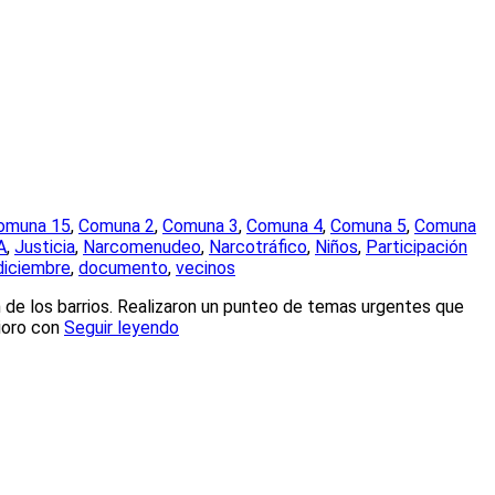
omuna 15
,
Comuna 2
,
Comuna 3
,
Comuna 4
,
Comuna 5
,
Comuna
A
,
Justicia
,
Narcomenudeo
,
Narcotráfico
,
Niños
,
Participación
diciembre
,
documento
,
vecinos
n de los barrios. Realizaron un punteo de temas urgentes que
rioro con
Seguir leyendo