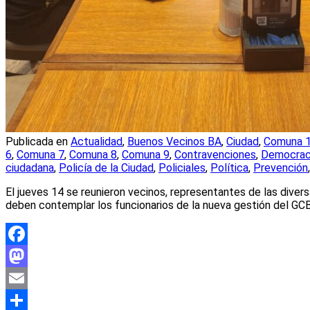
Publicada en
Actualidad
,
Buenos Vecinos BA
,
Ciudad
,
Comuna 
6
,
Comuna 7
,
Comuna 8
,
Comuna 9
,
Contravenciones
,
Democrac
ciudadana
,
Policía de la Ciudad
,
Policiales
,
Política
,
Prevención
El jueves 14 se reunieron vecinos, representantes de las diver
deben contemplar los funcionarios de la nueva gestión del GCB
Facebook
Mastodon
Email