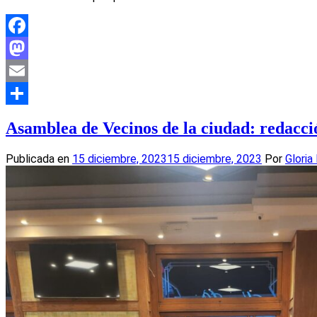
Facebook
Mastodon
Email
Compartir
Asamblea de Vecinos de la ciudad: redacci
Publicada en
15 diciembre, 2023
15 diciembre, 2023
Por
Gloria