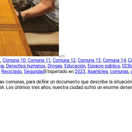
1
,
Comuna 10
,
Comuna 11
,
Comuna 12
,
Comuna 13
,
Comuna 14
,
C
ia
,
Derechos humanos
,
Drogas
,
Educación
,
Espacio público
,
GCB
,
Reciclado
,
Seguridad
Etiquetado en
2023
,
Asamblea
,
comunas
,
sas comunas, para definir un documento que describe la situació
A. Los últimos tres años, nuestra ciudad sufrió un enorme dete