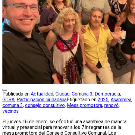
Publicada en
Actualidad
,
Ciudad
,
Comuna 3
,
Democracia
,
GCBA
,
Participación ciudadana
Etiquetado en
2025
,
Asamblea
,
comuna 3
,
consejo consultivo
,
Mesa promotora
,
renovó
,
vecinos
El jueves 16 de enero, se efectuó una asamblea de manera
virtual y presencial para renovar a los 7 integrantes de la
mesa promotora del Consejo Consultivo Comunal. Los