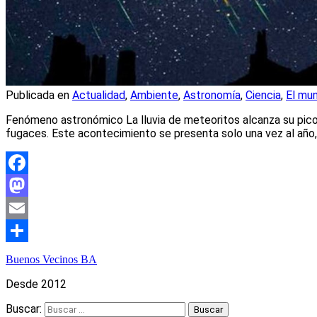
Publicada en
Actualidad
,
Ambiente
,
Astronomía
,
Ciencia
,
El mu
Fenómeno astronómico La lluvia de meteoritos alcanza su pico m
fugaces. Este acontecimiento se presenta solo una vez al año
Facebook
Mastodon
Email
Compartir
Buenos Vecinos BA
Desde 2012
Buscar: