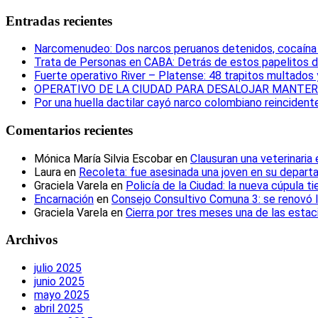
Entradas recientes
Narcomenudeo: Dos narcos peruanos detenidos, cocaína i
Trata de Personas en CABA: Detrás de estos papelitos d
Fuerte operativo River – Platense: 48 trapitos multados
OPERATIVO DE LA CIUDAD PARA DESALOJAR MANTERO
Por una huella dactilar cayó narco colombiano reincident
Comentarios recientes
Mónica María Silvia Escobar
en
Clausuran una veterinaria
Laura
en
Recoleta: fue asesinada una joven en su depar
Graciela Varela
en
Policía de la Ciudad: la nueva cúpula t
Encarnación
en
Consejo Consultivo Comuna 3: se renovó 
Graciela Varela
en
Cierra por tres meses una de las esta
Archivos
julio 2025
junio 2025
mayo 2025
abril 2025