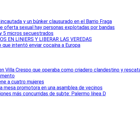
ncautada y un búnker clausurado en el Barrio Fraga
e oferta sexual hay personas explotadas por bandas
 y 5 micros secuestrados
S EN LINIERS Y LIBERAR LAS VEREDAS
e que intentó enviar cocaína a Europa
 en Villa Crespo que operaba como criadero clandestino y rescat
tamento
iene a cuatro mujeres
la mesa promotora en una asamblea de vecinos
ciones más concurridas de subte: Palermo línea D