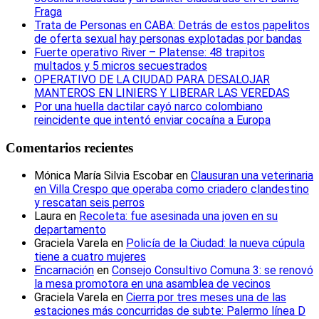
Fraga
Trata de Personas en CABA: Detrás de estos papelitos
de oferta sexual hay personas explotadas por bandas
Fuerte operativo River – Platense: 48 trapitos
multados y 5 micros secuestrados
OPERATIVO DE LA CIUDAD PARA DESALOJAR
MANTEROS EN LINIERS Y LIBERAR LAS VEREDAS
Por una huella dactilar cayó narco colombiano
reincidente que intentó enviar cocaína a Europa
Comentarios recientes
Mónica María Silvia Escobar
en
Clausuran una veterinaria
en Villa Crespo que operaba como criadero clandestino
y rescatan seis perros
Laura
en
Recoleta: fue asesinada una joven en su
departamento
Graciela Varela
en
Policía de la Ciudad: la nueva cúpula
tiene a cuatro mujeres
Encarnación
en
Consejo Consultivo Comuna 3: se renovó
la mesa promotora en una asamblea de vecinos
Graciela Varela
en
Cierra por tres meses una de las
estaciones más concurridas de subte: Palermo línea D