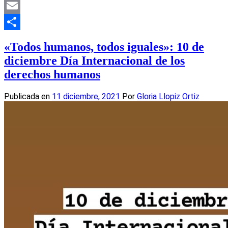
Mastodon
Email
Compartir
«Todos humanos, todos iguales»: 10 de
diciembre Día Internacional de los
derechos humanos
Publicada en
11 diciembre, 2021
Por
Gloria Llopiz Ortiz