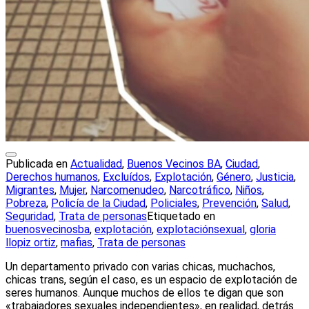
Publicada en
Actualidad
,
Buenos Vecinos BA
,
Ciudad
,
Derechos humanos
,
Excluídos
,
Explotación
,
Género
,
Justicia
,
Migrantes
,
Mujer
,
Narcomenudeo
,
Narcotráfico
,
Niños
,
Pobreza
,
Policía de la Ciudad
,
Policiales
,
Prevención
,
Salud
,
Seguridad
,
Trata de personas
Etiquetado en
buenosvecinosba
,
explotación
,
explotaciónsexual
,
gloria
llopiz ortiz
,
mafias
,
Trata de personas
Un departamento privado con varias chicas, muchachos,
chicas trans, según el caso, es un espacio de explotación de
seres humanos. Aunque muchos de ellos te digan que son
«trabajadores sexuales independientes», en realidad, detrás