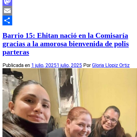
Facebook
Mastodon
Email
Compartir
Barrio 15: Ehitan nació en la Comisaría
gracias a la amorosa bienvenida de polis
parteras
Publicada en
1 julio, 2025
1 julio, 2025
Por
Gloria Llopiz Ortiz