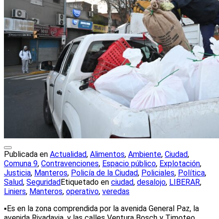
Publicada en
Actualidad
,
Alimentos
,
Ambiente
,
Ciudad
,
Comuna 9
,
Contravenciones
,
Espacio público
,
Explotación
,
Justicia
,
Manteros
,
Policía de la Ciudad
,
Policiales
,
Política
,
Salud
,
Seguridad
Etiquetado en
ciudad
,
desalojo
,
LIBERAR
,
Liniers
,
Manteros
,
operativo
,
veredas
▪️Es en la zona comprendida por la avenida General Paz, la
avenida Rivadavia, y las calles Ventura Bosch y Timoteo