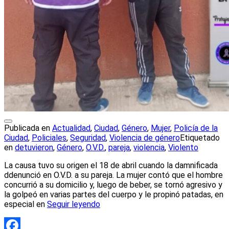
Publicada en
Actualidad
,
Ciudad
,
Género
,
Mujer
,
Policía de la
Ciudad
,
Policiales
,
Seguridad
,
Violencia de género
Etiquetado
en
detuvieron
,
Género
,
O.V.D.
,
pareja
,
violencia
,
Violento
La causa tuvo su origen el 18 de abril cuando la damnificada
ddenunció en O.V.D. a su pareja. La mujer contó que el hombre
concurrió a su domicilio y, luego de beber, se tornó agresivo y
la golpeó en varias partes del cuerpo y le propinó patadas, en
especial en
Seguir leyendo