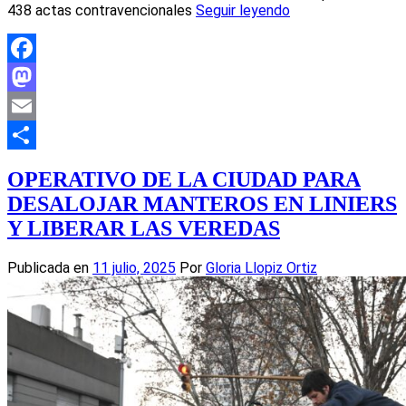
438 actas contravencionales
Seguir leyendo
Facebook
Mastodon
Email
Compartir
OPERATIVO DE LA CIUDAD PARA
DESALOJAR MANTEROS EN LINIERS
Y LIBERAR LAS VEREDAS
Publicada en
11 julio, 2025
Por
Gloria Llopiz Ortiz