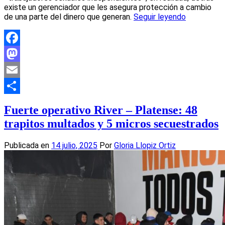
existe un gerenciador que les asegura protección a cambio
de una parte del dinero que generan.
Seguir leyendo
Facebook
Mastodon
Email
Compartir
Fuerte operativo River – Platense: 48
trapitos multados y 5 micros secuestrados
Publicada en
14 julio, 2025
Por
Gloria Llopiz Ortiz