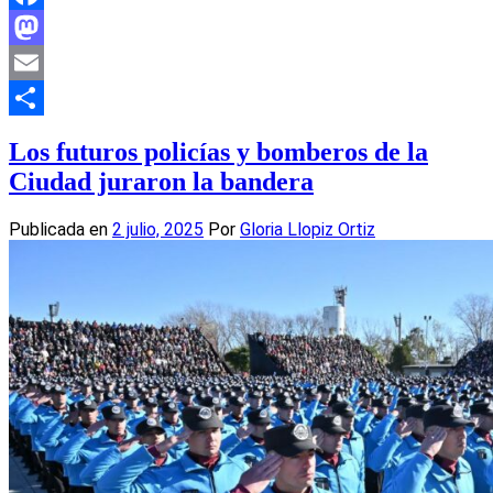
Facebook
Mastodon
Email
Compartir
Los futuros policías y bomberos de la
Ciudad juraron la bandera
Publicada en
2 julio, 2025
Por
Gloria Llopiz Ortiz