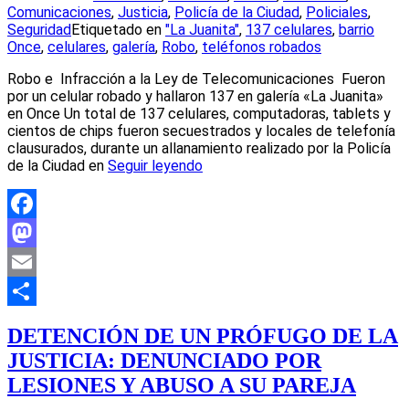
Comunicaciones
,
Justicia
,
Policía de la Ciudad
,
Policiales
,
Seguridad
Etiquetado en
"La Juanita"
,
137 celulares
,
barrio
Once
,
celulares
,
galería
,
Robo
,
teléfonos robados
Robo e Infracción a la Ley de Telecomunicaciones Fueron
por un celular robado y hallaron 137 en galería «La Juanita»
en Once Un total de 137 celulares, computadoras, tablets y
cientos de chips fueron secuestrados y locales de telefonía
clausurados, durante un allanamiento realizado por la Policía
de la Ciudad en
Seguir leyendo
Facebook
Mastodon
Email
Compartir
DETENCIÓN DE UN PRÓFUGO DE LA
JUSTICIA: DENUNCIADO POR
LESIONES Y ABUSO A SU PAREJA