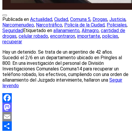
Publicada en
Actualidad
,
Ciudad
,
Comuna 5
,
Drogas
,
Justicia
,
Narcomenudeo
,
Narcotráfico
,
Policía de la Ciudad
,
Policiales
,
Seguridad
Etiquetado en
allanamiento
,
Almagro
,
cantidad de
drogas
,
celular robado
,
encontraron
,
importante
,
policías
,
recuperar
Hay un detenido. Se trata de un argentino de 42 años.
Sucedió el 2/6 en un departamento ubicado en Pringles al
800. En una investigación del personal de División
Investigaciones Comunales Comuna14 para recuperar un
teléfono robado, los efectivos, cumpliendo con una orden de
allanamiento del Juzgado interviniente, hallaron una
Seguir
leyendo
Facebook
Mastodon
Email