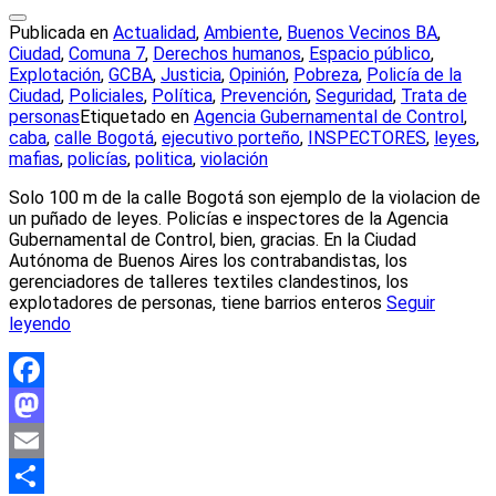
Publicada en
Actualidad
,
Ambiente
,
Buenos Vecinos BA
,
Ciudad
,
Comuna 7
,
Derechos humanos
,
Espacio público
,
Explotación
,
GCBA
,
Justicia
,
Opinión
,
Pobreza
,
Policía de la
Ciudad
,
Policiales
,
Política
,
Prevención
,
Seguridad
,
Trata de
personas
Etiquetado en
Agencia Gubernamental de Control
,
caba
,
calle Bogotá
,
ejecutivo porteño
,
INSPECTORES
,
leyes
,
mafias
,
policías
,
politica
,
violación
Solo 100 m de la calle Bogotá son ejemplo de la violacion de
un puñado de leyes. Policías e inspectores de la Agencia
Gubernamental de Control, bien, gracias. En la Ciudad
Autónoma de Buenos Aires los contrabandistas, los
gerenciadores de talleres textiles clandestinos, los
explotadores de personas, tiene barrios enteros
Seguir
leyendo
Facebook
Mastodon
Email