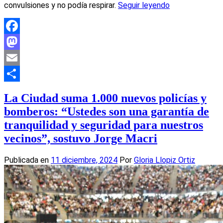
convulsiones y no podía respirar.
Seguir leyendo
Facebook
Mastodon
Email
Compartir
La Ciudad suma 1.000 nuevos policías y
bomberos: “Ustedes son una garantía de
tranquilidad y seguridad para nuestros
vecinos”, sostuvo Jorge Macri
Publicada en
11 diciembre, 2024
Por
Gloria Llopiz Ortiz