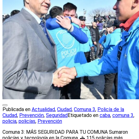
Publicada en
Actualidad
,
Ciudad
,
Comuna 3
,
Policía de la
Ciudad
,
Prevención
,
Seguridad
Etiquetado en
caba
,
comuna 3
,
policia
,
policías
,
Prevención
Comuna 3: MÁS SEGURIDAD PARA TU COMUNA Sumaron
policías y tecnología en la Comuna. 🚓 115 policías más