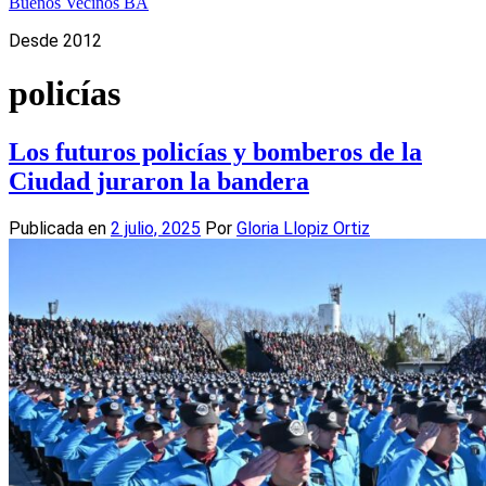
Buenos Vecinos BA
Desde 2012
policías
Los futuros policías y bomberos de la
Ciudad juraron la bandera
Publicada en
2 julio, 2025
Por
Gloria Llopiz Ortiz