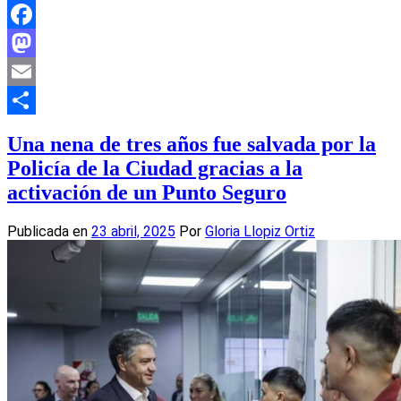
Facebook
Mastodon
Email
Compartir
Una nena de tres años fue salvada por la
Policía de la Ciudad gracias a la
activación de un Punto Seguro
Publicada en
23 abril, 2025
Por
Gloria Llopiz Ortiz