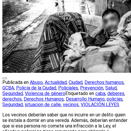
Publicada en
Abuso
,
Actualidad
,
Ciudad
,
Derechos humanos
,
GCBA
,
Policía de la Ciudad
,
Policiales
,
Prevención
,
Salud
,
Seguridad
,
Violencia de género
Etiquetado en
caba
,
deberes
,
derechos
,
Derechos Humanos
,
Desarrollo Humano
,
policías
,
Seguridad
,
situacion de calle
,
vecinos
,
VIOLACIÓN LEYES
Los vecinos deberían saber que no incurre en un delito quien
se instala a dormir en una vereda. Además, deberían entender
que si esa persona no comete una infracción a la Ley, el