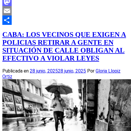
Facebook
Mastodon
Email
Compartir
CABA: LOS VECINOS QUE EXIGEN A
POLICIAS RETIRAR A GENTE EN
SITUACIÓN DE CALLE OBLIGAN AL
EFECTIVO A VIOLAR LEYES
Publicada en
28 junio, 2025
28 junio, 2025
Por
Gloria Llopiz
Ortiz