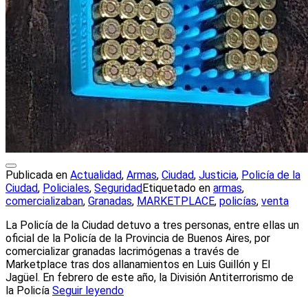
Publicada en
Actualidad
,
Armas
,
Ciudad
,
Justicia
,
Policía de la
Ciudad
,
Policiales
,
Seguridad
Etiquetado en
armas
,
comercializaban
,
Granadas
,
MARKETPLACE
,
policías
,
venta
La Policía de la Ciudad detuvo a tres personas, entre ellas un
oficial de la Policía de la Provincia de Buenos Aires, por
comercializar granadas lacrimógenas a través de
Marketplace tras dos allanamientos en Luis Guillón y El
Jagüel. En febrero de este año, la División Antiterrorismo de
la Policía
Seguir leyendo