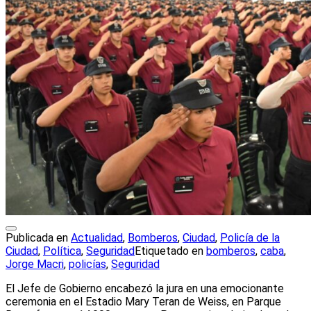
Publicada en
Actualidad
,
Bomberos
,
Ciudad
,
Policía de la
Ciudad
,
Política
,
Seguridad
Etiquetado en
bomberos
,
caba
,
Jorge Macri
,
policías
,
Seguridad
El Jefe de Gobierno encabezó la jura en una emocionante
ceremonia en el Estadio Mary Teran de Weiss, en Parque