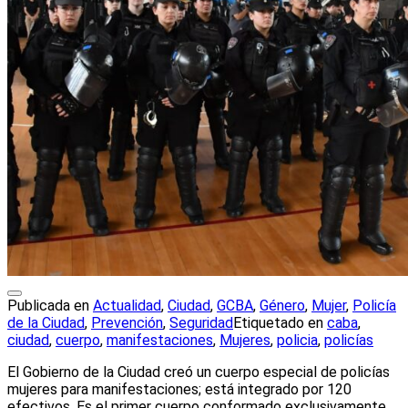
Publicada en
Actualidad
,
Ciudad
,
GCBA
,
Género
,
Mujer
,
Policía
de la Ciudad
,
Prevención
,
Seguridad
Etiquetado en
caba
,
ciudad
,
cuerpo
,
manifestaciones
,
Mujeres
,
policia
,
policías
El Gobierno de la Ciudad creó un cuerpo especial de policías
mujeres para manifestaciones; está integrado por 120
efectivos. Es el primer cuerpo conformado exclusivamente