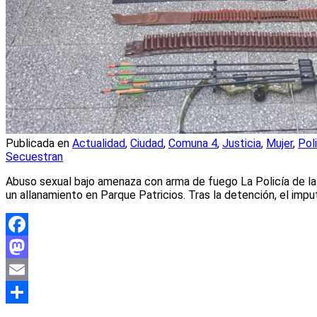
Publicada en
Actualidad
,
Ciudad
,
Comuna 4
,
Justicia
,
Mujer
,
Pol
Secuestran
Abuso sexual bajo amenaza con arma de fuego La Policía de l
un allanamiento en Parque Patricios. Tras la detención, el impu
Facebook
Mastodon
Email
Compartir