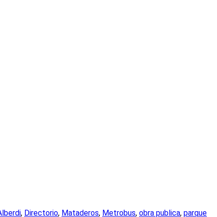
Alberdi
,
Directorio
,
Mataderos
,
Metrobus
,
obra publica
,
parque