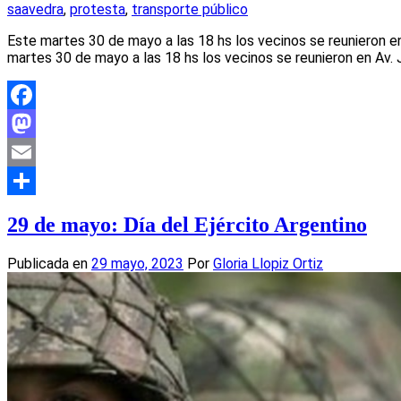
saavedra
,
protesta
,
transporte público
Este martes 30 de mayo a las 18 hs los vecinos se reunieron en
martes 30 de mayo a las 18 hs los vecinos se reunieron en Av.
Facebook
Mastodon
Email
Compartir
29 de mayo: Día del Ejército Argentino
Publicada en
29 mayo, 2023
Por
Gloria Llopiz Ortiz