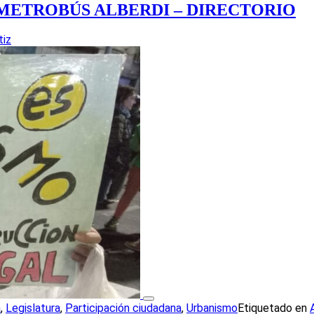
METROBÚS ALBERDI – DIRECTORIO
tiz
a
,
Legislatura
,
Participación ciudadana
,
Urbanismo
Etiquetado en