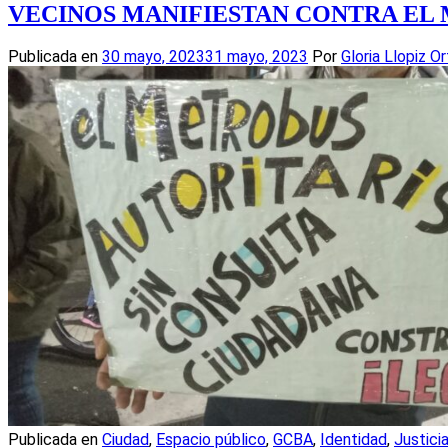
VECINOS MANIFIESTAN CONTRA EL 
Publicada en
30 mayo, 2023
31 mayo, 2023
Por
Gloria Llopiz Or
Publicada en
Ciudad
,
Espacio público
,
GCBA
,
Identidad
,
Justici