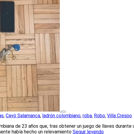
as
,
Cayó Salamanca
,
ladrón colombiano
,
roba
,
Robo
,
Villa Crespo
ombiana de 23 años que, tras obtener un juego de llaves durante 
amente había hecho un relevamiento
Seguir leyendo