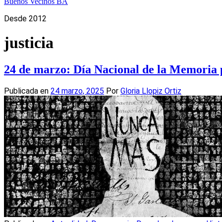
Buenos Vecinos BA
Desde 2012
justicia
24 de marzo: Día Nacional de la Memoria p
Publicada en
24 marzo, 2025
Por
Gloria Llopiz Ortiz