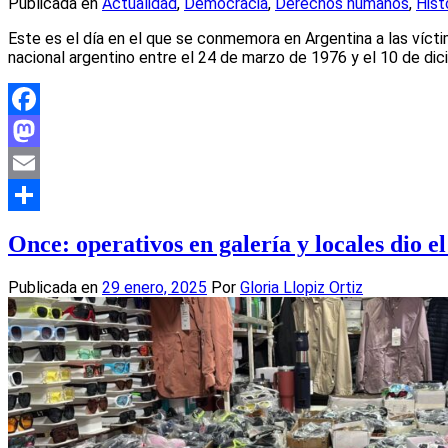
Publicada en
Actualidad
,
Democracia
,
Derechos humanos
,
Hist
Este es el día en el que se conmemora en Argentina a las víct
nacional argentino entre el 24 de marzo de 1976 y el 10 de d
Facebook
Mastodon
Email
Compartir
Once: operativos en galería y locales dio e
Publicada en
29 enero, 2025
Por
Gloria Llopiz Ortiz