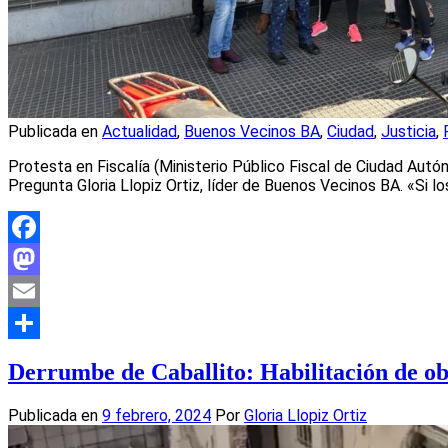
Publicada en
Actualidad
,
Buenos Vecinos BA
,
Ciudad
,
Justicia
,
Protesta en Fiscalía (Ministerio Público Fiscal de Ciudad Autón
Pregunta Gloria Llopiz Ortiz, líder de Buenos Vecinos BA. «Si lo
Facebook
Mastodon
Email
Compartir
Derrumbe de Caballito: Habilitación de obr
Publicada en
9 febrero, 2024
Por
Gloria Llopiz Ortiz