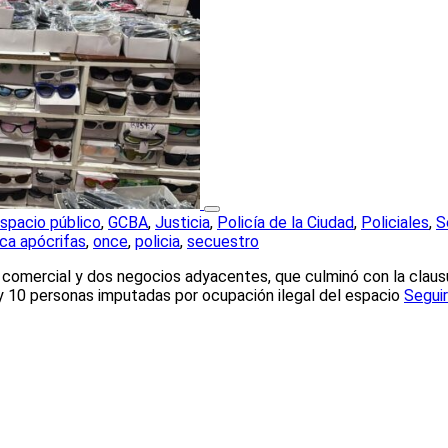
spacio público
,
GCBA
,
Justicia
,
Policía de la Ciudad
,
Policiales
,
S
ca apócrifas
,
once
,
policia
,
secuestro
ía comercial y dos negocios adyacentes, que culminó con la claus
y 10 personas imputadas por ocupación ilegal del espacio
Segui