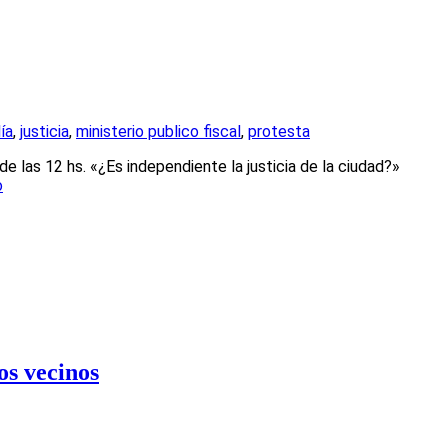
ía
,
justicia
,
ministerio publico fiscal
,
protesta
e las 12 hs. «¿Es independiente la justicia de la ciudad?»
o
os vecinos