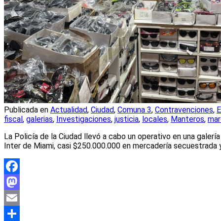
Publicada en
Actualidad
,
Ciudad
,
Comuna 3
,
Contravenciones
,
E
fiscal
,
galerias
,
Investigaciones
,
justicia
,
locales
,
Manteros
,
mar
La Policía de la Ciudad llevó a cabo un operativo en una galer
Inter de Miami, casi $250.000.000 en mercadería secuestrada 
Facebook
Mastodon
Email