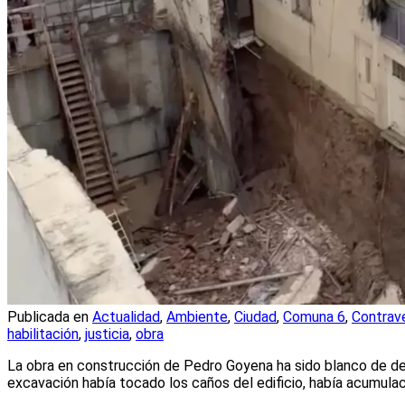
Publicada en
Actualidad
,
Ambiente
,
Ciudad
,
Comuna 6
,
Contrav
habilitación
,
justicia
,
obra
La obra en construcción de Pedro Goyena ha sido blanco de de
excavación había tocado los caños del edificio, había acumulac