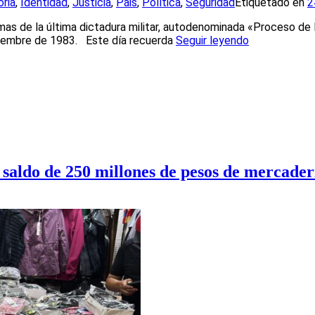
oria
,
Identidad
,
Justicia
,
Pais
,
Política
,
Seguridad
Etiquetado en
2
imas de la última dictadura militar, autodenominada «Proceso de
iciembre de 1983. Este día recuerda
Seguir leyendo
l saldo de 250 millones de pesos de mercade