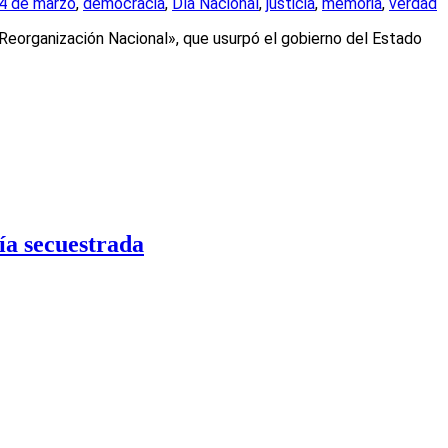
4 de marzo
,
democracia
,
Día Nacional
,
justicia
,
memoria
,
verdad
 Reorganización Nacional», que usurpó el gobierno del Estado
ría secuestrada