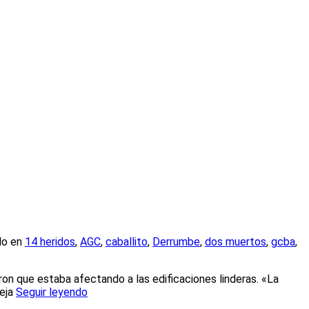
do en
14 heridos
,
AGC
,
caballito
,
Derrumbe
,
dos muertos
,
gcba
,
n que estaba afectando a las edificaciones linderas. «La
ieja
Seguir leyendo