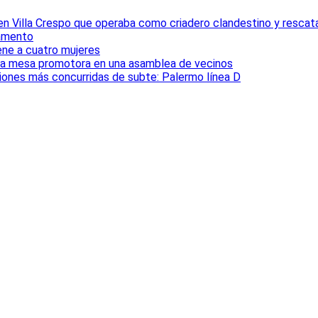
 en Villa Crespo que operaba como criadero clandestino y rescat
tamento
iene a cuatro mujeres
la mesa promotora en una asamblea de vecinos
ciones más concurridas de subte: Palermo línea D