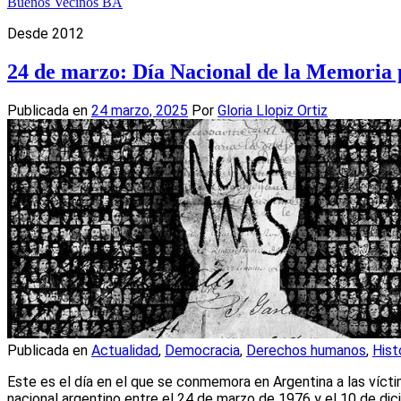
Buenos Vecinos BA
Desde 2012
24 de marzo: Día Nacional de la Memoria p
Publicada en
24 marzo, 2025
Por
Gloria Llopiz Ortiz
Publicada en
Actualidad
,
Democracia
,
Derechos humanos
,
Hist
Este es el día en el que se conmemora en Argentina a las víct
nacional argentino entre el 24 de marzo de 1976 y el 10 de d