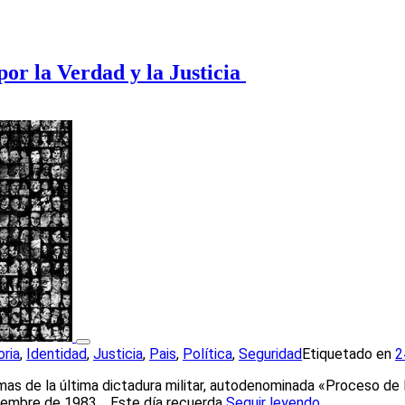
or la Verdad y la Justicia
oria
,
Identidad
,
Justicia
,
Pais
,
Política
,
Seguridad
Etiquetado en
2
imas de la última dictadura militar, autodenominada «Proceso de
iciembre de 1983. Este día recuerda
Seguir leyendo