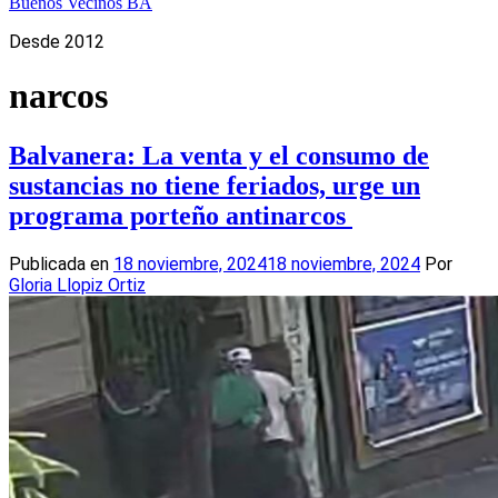
Buenos Vecinos BA
Desde 2012
narcos
Balvanera: La venta y el consumo de
sustancias no tiene feriados, urge un
programa porteño antinarcos
Publicada en
18 noviembre, 2024
18 noviembre, 2024
Por
Gloria Llopiz Ortiz