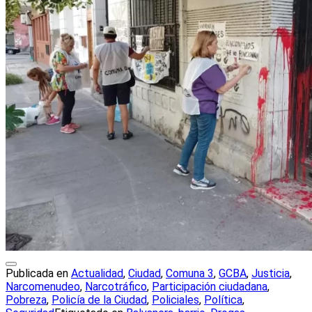
Publicada en
Actualidad
,
Ciudad
,
Comuna 3
,
GCBA
,
Justicia
,
Narcomenudeo
,
Narcotráfico
,
Participación ciudadana
,
Pobreza
,
Policía de la Ciudad
,
Policiales
,
Política
,