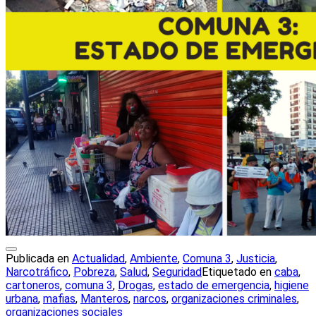
Publicada en
Actualidad
,
Ambiente
,
Comuna 3
,
Justicia
,
Narcotráfico
,
Pobreza
,
Salud
,
Seguridad
Etiquetado en
caba
,
cartoneros
,
comuna 3
,
Drogas
,
estado de emergencia
,
higiene
urbana
,
mafias
,
Manteros
,
narcos
,
organizaciones criminales
,
organizaciones sociales