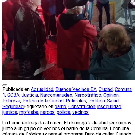
Publicada en
Actualidad
,
Buenos Vecinos BA
,
Ciudad
,
Comuna
1
,
GCBA
,
Justicia
,
Narcomenudeo
,
Narcotráfico
,
Opinión
,
Pobreza
,
Policía de la Ciudad
,
Policiales
,
Política
,
Salud
,
Seguridad
Etiquetado en
barrio
,
Constitución
,
inseguridad
,
justicia
,
mpfcaba
,
narcos
,
policia
,
vecinos
Un barrio entregado al narco. El domingo 2 de abril recorrimos
junto a un grupo de vecinos el barrio de la Comuna 1 con una
cámara de Crónica tv para el programa Duro de callar. Cuando