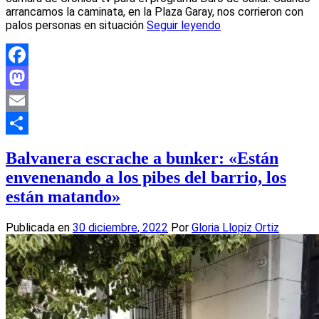
arrancamos la caminata, en la Plaza Garay, nos corrieron con
palos personas en situación
Seguir leyendo
Facebook
Mastodon
Email
Compartir
Balvanera escrache a bunker: «Están
envenenando a los pibes del barrio, los
están matando»
Publicada en
30 diciembre, 2022
Por
Gloria Llopiz Ortiz