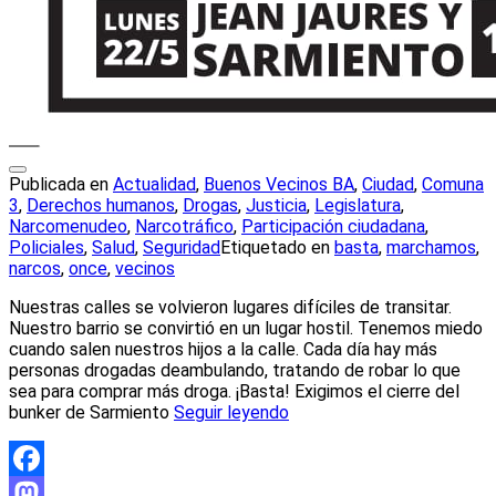
Publicada en
Actualidad
,
Buenos Vecinos BA
,
Ciudad
,
Comuna
3
,
Derechos humanos
,
Drogas
,
Justicia
,
Legislatura
,
Narcomenudeo
,
Narcotráfico
,
Participación ciudadana
,
Policiales
,
Salud
,
Seguridad
Etiquetado en
basta
,
marchamos
,
narcos
,
once
,
vecinos
Nuestras calles se volvieron lugares difíciles de transitar.
Nuestro barrio se convirtió en un lugar hostil. Tenemos miedo
cuando salen nuestros hijos a la calle. Cada día hay más
personas drogadas deambulando, tratando de robar lo que
sea para comprar más droga. ¡Basta! Exigimos el cierre del
bunker de Sarmiento
Seguir leyendo
Facebook