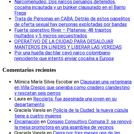
Narcomenudeo: Dos narcos peruanos detenidos,
cocaína incautada y un búnker clausurado en el Barrio
Fraga
Trata de Personas en CABA: Detrás de estos papelitos
de oferta sexual hay personas explotadas por bandas
Fuerte operativo River – Platense: 48 trapitos
multados y 5 micros secuestrados
OPERATIVO DE LA CIUDAD PARA DESALOJAR
MANTEROS EN LINIERS Y LIBERAR LAS VEREDAS
Por una huella dactilar cayó narco colombiano
reincidente que intentó enviar cocaína a Europa
Comentarios recientes
Mónica María Silvia Escobar
en
Clausuran una veterinaria
en Villa Crespo que operaba como criadero clandestino
y rescatan seis perros
Laura
en
Recoleta: fue asesinada una joven en su
departamento
Graciela Varela
en
Policía de la Ciudad: la nueva cúpula
tiene a cuatro mujeres
Encarnación
en
Consejo Consultivo Comuna 3: se renovó
la mesa promotora en una asamblea de vecinos
Graciela Varela
en
Cierra por tres meses una de las