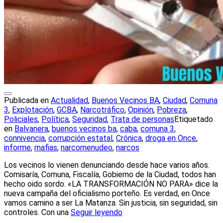
Publicada en
Actualidad
,
Buenos Vecinos BA
,
Ciudad
,
Comuna
3
,
Explotación
,
GCBA
,
Narcotráfico
,
Opinión
,
Pobreza
,
Policiales
,
Política
,
Seguridad
,
Trata de personas
Etiquetado
en
Balvanera
,
buenos vecinos ba
,
caba
,
comuna 3
,
connivencia
,
corrupción estatal
,
Crónica
,
droga en Once
,
informe
,
mafias
,
narcomenudeo
,
narcos
Los vecinos lo vienen denunciando desde hace varios años.
Comisaría, Comuna, Fiscalía, Gobierno de la Ciudad, todos han
hecho oido sordo. «LA TRANSFORMACIÓN NO PARA» dice la
nueva campaña del oficialismo porteño. Es verdad, en Once
vamos camino a ser La Matanza. Sin justicia, sin seguridad, sin
controles. Con una
Seguir leyendo