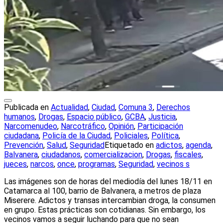
Publicada en
Actualidad
,
Ciudad
,
Comuna 3
,
Derechos
humanos
,
Drogas
,
Espacio público
,
GCBA
,
Justicia
,
Narcomenudeo
,
Narcotráfico
,
Opinión
,
Participación
ciudadana
,
Policía de la Ciudad
,
Policiales
,
Política
,
Prevención
,
Salud
,
Seguridad
Etiquetado en
adictos
,
agenda
,
Balvanera
,
ciudadanos
,
comercializacion
,
Drogas
,
fiscales
,
jueces
,
narcos
,
once
,
programas
,
Seguridad
,
vecinos s
Las imágenes son de horas del mediodía del lunes 18/11 en
Catamarca al 100, barrio de Balvanera, a metros de plaza
Miserere. Adictos y transas intercambian droga, la consumen
en grupo. Estas prácticas son cotidianas. Sin embargo, los
vecinos vamos a seguir luchando para que no sean