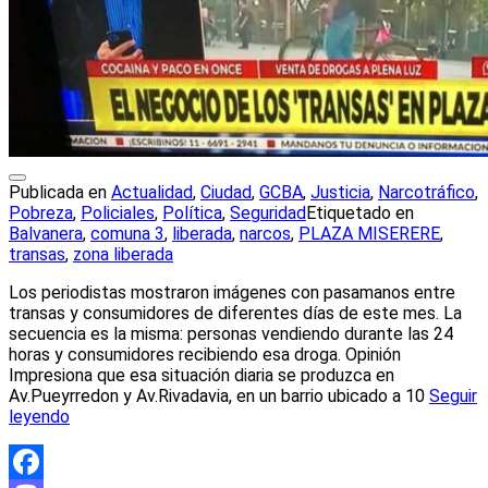
Publicada en
Actualidad
,
Ciudad
,
GCBA
,
Justicia
,
Narcotráfico
,
Pobreza
,
Policiales
,
Política
,
Seguridad
Etiquetado en
Balvanera
,
comuna 3
,
liberada
,
narcos
,
PLAZA MISERERE
,
transas
,
zona liberada
Los periodistas mostraron imágenes con pasamanos entre
transas y consumidores de diferentes días de este mes. La
secuencia es la misma: personas vendiendo durante las 24
horas y consumidores recibiendo esa droga. Opinión
Impresiona que esa situación diaria se produzca en
Av.Pueyrredon y Av.Rivadavia, en un barrio ubicado a 10
Seguir
leyendo