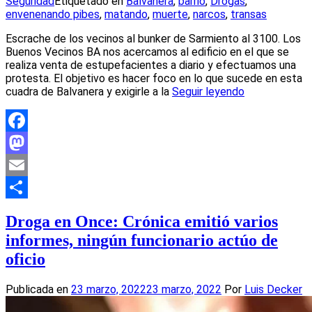
Seguridad
Etiquetado en
Balvanera
,
barrio
,
Drogas
,
envenenando pibes
,
matando
,
muerte
,
narcos
,
transas
Escrache de los vecinos al bunker de Sarmiento al 3100. Los
Buenos Vecinos BA nos acercamos al edificio en el que se
realiza venta de estupefacientes a diario y efectuamos una
protesta. El objetivo es hacer foco en lo que sucede en esta
cuadra de Balvanera y exigirle a la
Seguir leyendo
Facebook
Mastodon
Email
Compartir
Droga en Once: Crónica emitió varios
informes, ningún funcionario actúo de
oficio
Publicada en
23 marzo, 2022
23 marzo, 2022
Por
Luis Decker