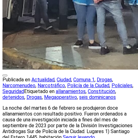
Publicada en
Actualidad
,
Ciudad
,
Comuna 1
,
Drogas
,
Narcomenudeo
,
Narcotráfico
,
Policía de la Ciudad
,
Policiales
,
Seguridad
Etiquetado en
allanamientos
,
Constitución
,
detenidos
,
Drogas
,
Megaoperativo
,
seis dominicanos
La noche del martes 6 de febrero se produjeron doce
allanamientos con resultado positivo. Fueron ordenados a
causa de una investigación iniciada a fines del mes de
septiembre de 2023 por parte de la División Investigaciones
Antidrogas Sur de Policía de la Ciudad. Lugares 1) Santiago
del Estero 1445, habitación
Seguir leyendo