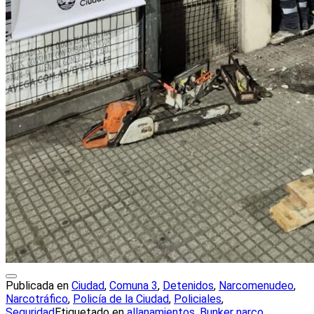
Publicada en
Ciudad
,
Comuna 3
,
Detenidos
,
Narcomenudeo
,
Narcotráfico
,
Policía de la Ciudad
,
Policiales
,
Seguridad
Etiquetado en
allanamientos
,
Bunker narco
,