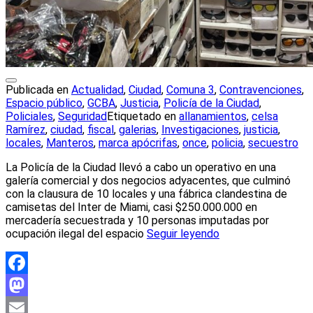
Publicada en
Actualidad
,
Ciudad
,
Comuna 3
,
Contravenciones
,
Espacio público
,
GCBA
,
Justicia
,
Policía de la Ciudad
,
Policiales
,
Seguridad
Etiquetado en
allanamientos
,
celsa
Ramírez
,
ciudad
,
fiscal
,
galerias
,
Investigaciones
,
justicia
,
locales
,
Manteros
,
marca apócrifas
,
once
,
policia
,
secuestro
La Policía de la Ciudad llevó a cabo un operativo en una
galería comercial y dos negocios adyacentes, que culminó
con la clausura de 10 locales y una fábrica clandestina de
camisetas del Inter de Miami, casi $250.000.000 en
mercadería secuestrada y 10 personas imputadas por
ocupación ilegal del espacio
Seguir leyendo
Facebook
Mastodon