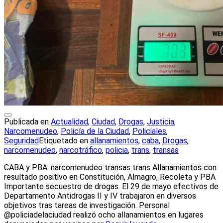
Publicada en
Actualidad
,
Ciudad
,
Drogas
,
Justicia
,
Narcomenudeo
,
Policía de la Ciudad
,
Policiales
,
Seguridad
Etiquetado en
allanamientos
,
caba
,
Drogas
,
narcomenudeo
,
narcotráfico
,
policia
,
trans
,
transas
CABA y PBA: narcomenudeo transas trans Allanamientos con
resultado positivo en Constitución, Almagro, Recoleta y PBA
Importante secuestro de drogas. El 29 de mayo efectivos de
Departamento Antidrogas II y IV trabajaron en diversos
objetivos tras tareas de investigación. Personal
@policiadelaciudad realizó ocho allanamientos en lugares