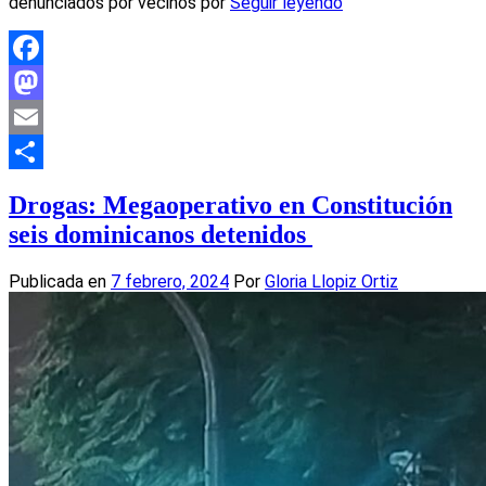
denunciados por vecinos por
Seguir leyendo
Facebook
Mastodon
Email
Compartir
Drogas: Megaoperativo en Constitución
seis dominicanos detenidos
Publicada en
7 febrero, 2024
Por
Gloria Llopiz Ortiz