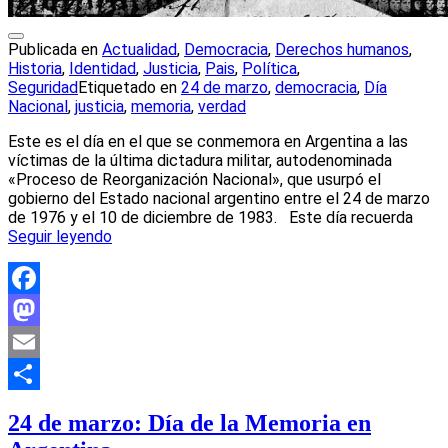
Publicada en
Actualidad
,
Democracia
,
Derechos humanos
,
Historia
,
Identidad
,
Justicia
,
Pais
,
Política
,
Seguridad
Etiquetado en
24 de marzo
,
democracia
,
Día
Nacional
,
justicia
,
memoria
,
verdad
Este es el día en el que se conmemora en Argentina a las
víctimas de la última dictadura militar, autodenominada
«Proceso de Reorganización Nacional», que usurpó el
gobierno del Estado nacional argentino entre el 24 de marzo
de 1976 y el 10 de diciembre de 1983. Este día recuerda
Seguir leyendo
Facebook
Mastodon
Email
Compartir
24 de marzo: Día de la Memoria en