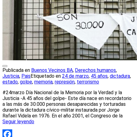
Publicada en
Buenos Vecinos BA
,
Derechos humanos
,
Justicia
,
Pais
Etiquetado en
24 de marzo
,
45 años
,
dictadura
,
estado
,
golpe
,
memoria
,
represión
,
terrorismo
#24marzo Día Nacional de la Memoria por la Verdad y la
Justicia -A 45 años del golpe- Este día nace en recordatorio
a las más de 30.000 personas desaparecidas y torturadas
durante la dictadura cívico-militar instaurada por Jorge
Rafael Videla en 1976. En el año 2001, el Congreso de la
Seguir leyendo