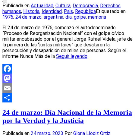
Publicada en
Actualidad
,
Cultura
,
Democracia
,
Derechos
humanos
,
Historia
,
Identidad
,
Pais
,
República
Etiquetado en
1976
,
24 de marzo
,
argentina
,
día
,
golpe
,
memoria
El 24 de marzo de 1976, comenzó el autodenominado
“Proceso de Reorganización Nacional” con el golpe cívico
militar encabezado por el general Jorge Rafael Videla, jefe de
la primera de las “juntas militares” que desataron la
persecución y desaparición de miles de personas. Según el
informe Nunca Más de la
Seguir leyendo
Facebook
Mastodon
Email
Compartir
24 de marzo: Día Nacional de la Memoria
por la Verdad y la Justicia
Publicada en
24 marzo, 2023
Por
Gloria Llopiz Ortiz