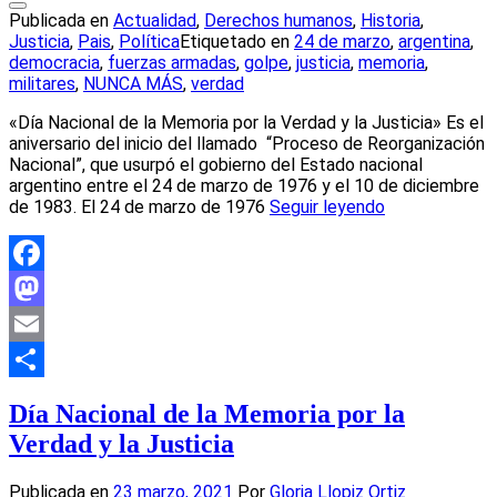
Publicada en
Actualidad
,
Derechos humanos
,
Historia
,
Justicia
,
Pais
,
Política
Etiquetado en
24 de marzo
,
argentina
,
democracia
,
fuerzas armadas
,
golpe
,
justicia
,
memoria
,
militares
,
NUNCA MÁS
,
verdad
«Día Nacional de la Memoria por la Verdad y la Justicia» Es el
aniversario del inicio del llamado “Proceso de Reorganización
Nacional”, que usurpó el gobierno del Estado nacional
argentino entre el 24 de marzo de 1976 y el 10 de diciembre
de 1983. El 24 de marzo de 1976
Seguir leyendo
Facebook
Mastodon
Email
Compartir
Día Nacional de la Memoria por la
Verdad y la Justicia
Publicada en
23 marzo, 2021
Por
Gloria Llopiz Ortiz