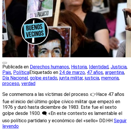
Publicada en
Derechos humanos
,
Historia
,
Identidad
,
Justicia
,
Pais
,
Política
Etiquetado en
24 de marzo
,
47 años
,
argentina
,
Día Nacional
,
golpe estado
,
junta militar
,
justicia
,
memoria
,
proceso
,
verdad
Se conmemora a las víctimas del proceso. 👉Hace 47 años
fue el inicio del último golpe cívico militar que empezó en
1976 y duró hasta diciembre de 1983. Este fue el sexto
golpe desde 1930. 🗨 «En este contexto es lamentable el
uso político partidario y económico del «sello» DD.HH
Seguir
leyendo