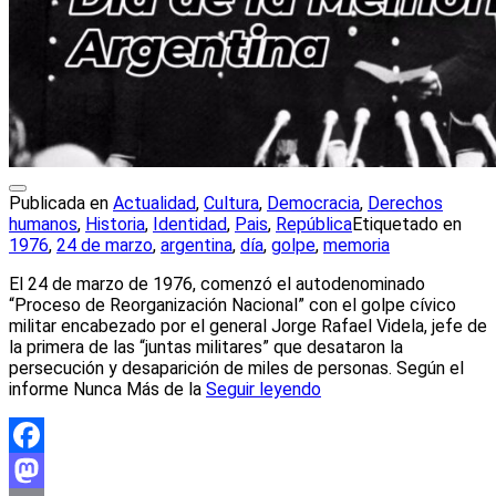
Publicada en
Actualidad
,
Cultura
,
Democracia
,
Derechos
humanos
,
Historia
,
Identidad
,
Pais
,
República
Etiquetado en
1976
,
24 de marzo
,
argentina
,
día
,
golpe
,
memoria
El 24 de marzo de 1976, comenzó el autodenominado
“Proceso de Reorganización Nacional” con el golpe cívico
militar encabezado por el general Jorge Rafael Videla, jefe de
la primera de las “juntas militares” que desataron la
persecución y desaparición de miles de personas. Según el
informe Nunca Más de la
Seguir leyendo
Facebook