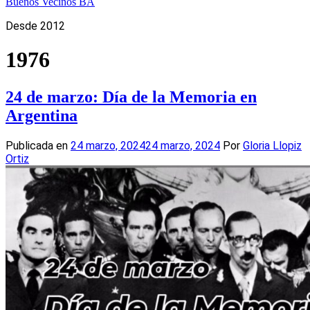
Buenos Vecinos BA
Desde 2012
1976
24 de marzo: Día de la Memoria en
Argentina
Publicada en
24 marzo, 2024
24 marzo, 2024
Por
Gloria Llopiz
Ortiz