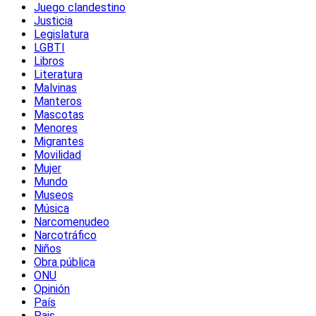
Juego clandestino
Justicia
Legislatura
LGBTI
Libros
Literatura
Malvinas
Manteros
Mascotas
Menores
Migrantes
Movilidad
Mujer
Mundo
Museos
Música
Narcomenudeo
Narcotráfico
Niños
Obra pública
ONU
Opinión
País
Pais