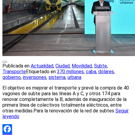
Publicada en
Actualidad
,
Ciudad
,
Movilidad
,
Subte
,
Transporte
Etiquetado en
370 millones
,
caba
,
dólares
,
gobierno
,
inversiones
,
sistema
,
urbana
El objetivo es mejorar el transporte y prevé la compra de 40
vagones de subte para las líneas A y C, y otros 174 para
renovar completamente la B, además de inauguración de la
primera línea de colectivos totalmente eléctricos, entre
otras medidas.Para la renovación de la red de subtes
Seguir
leyendo