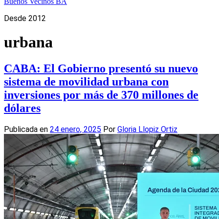
Buenos Vecinos BA
Desde 2012
urbana
CABA: El Gobierno presentó su nuevo
sistema de movilidad urbana con
inversiones por más de 370 millones de
dólares
Publicada en
24 enero, 2025
Por
Gloria Llopiz Ortiz