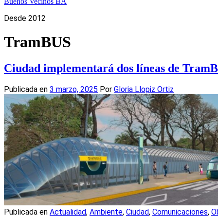
Buenos Vecinos BA
Desde 2012
TramBUS
Ciudad implementará dos líneas de TramBUS
Publicada en
3 marzo, 2025
Por
Gloria Llopiz Ortiz
Publicada en
Actualidad
,
Ambiente
,
Ciudad
,
Comunicaciones
,
O