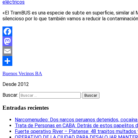
eléctricos
«El TramBUS es una especie de subte en superficie, similar a
silencioso por lo que también vamos a reducir la contaminación
Facebook
Mastodon
Email
Compartir
Buenos Vecinos BA
Desde 2012
Buscar:
Entradas recientes
Narcomenudeo: Dos narcos peruanos detenidos, cocaína i
Trata de Personas en CABA: Detrás de estos papelitos d
Fuerte operativo River – Platense: 48 trapitos multados
OPERATIVO DE LA CIUDAD PARA DESALOJAR MANTERO