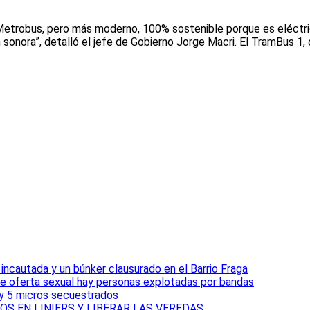
l Metrobus, pero más moderno, 100% sostenible porque es eléctr
 sonora”, detalló el jefe de Gobierno Jorge Macri. El TramBus 1,
ncautada y un búnker clausurado en el Barrio Fraga
e oferta sexual hay personas explotadas por bandas
 y 5 micros secuestrados
S EN LINIERS Y LIBERAR LAS VEREDAS