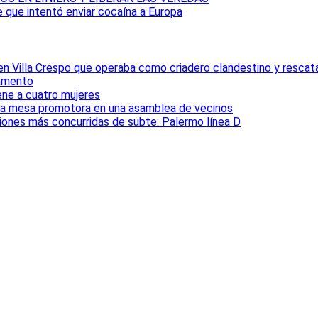
e que intentó enviar cocaína a Europa
 en Villa Crespo que operaba como criadero clandestino y rescat
tamento
iene a cuatro mujeres
la mesa promotora en una asamblea de vecinos
ciones más concurridas de subte: Palermo línea D