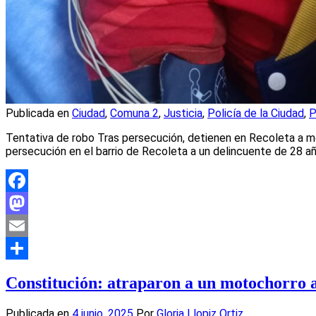
Publicada en
Ciudad
,
Comuna 2
,
Justicia
,
Policía de la Ciudad
,
P
Tentativa de robo Tras persecución, detienen en Recoleta a mo
persecución en el barrio de Recoleta a un delincuente de 28 
Facebook
Mastodon
Email
Compartir
Constitución: atraparon a un motochorro 
Publicada en
4 junio, 2025
Por
Gloria Llopiz Ortiz