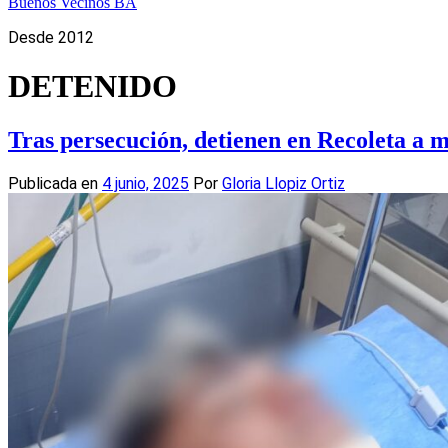
Buenos Vecinos BA
Desde 2012
DETENIDO
Tras persecución, detienen en Recoleta a m
Publicada en
4 junio, 2025
Por
Gloria Llopiz Ortiz