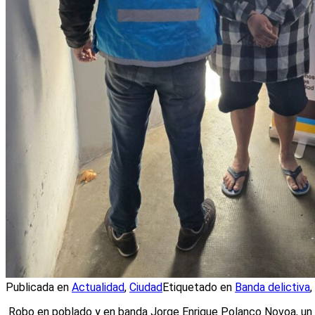
Publicada en
Actualidad
,
Ciudad
Etiquetado en
Banda delictiva
,
Robo en poblado y en banda Jorge Enrique Polanco Novoa, un pe