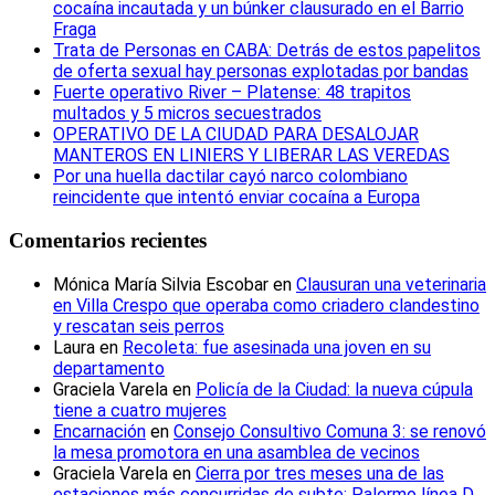
cocaína incautada y un búnker clausurado en el Barrio
Fraga
Trata de Personas en CABA: Detrás de estos papelitos
de oferta sexual hay personas explotadas por bandas
Fuerte operativo River – Platense: 48 trapitos
multados y 5 micros secuestrados
OPERATIVO DE LA CIUDAD PARA DESALOJAR
MANTEROS EN LINIERS Y LIBERAR LAS VEREDAS
Por una huella dactilar cayó narco colombiano
reincidente que intentó enviar cocaína a Europa
Comentarios recientes
Mónica María Silvia Escobar
en
Clausuran una veterinaria
en Villa Crespo que operaba como criadero clandestino
y rescatan seis perros
Laura
en
Recoleta: fue asesinada una joven en su
departamento
Graciela Varela
en
Policía de la Ciudad: la nueva cúpula
tiene a cuatro mujeres
Encarnación
en
Consejo Consultivo Comuna 3: se renovó
la mesa promotora en una asamblea de vecinos
Graciela Varela
en
Cierra por tres meses una de las
estaciones más concurridas de subte: Palermo línea D