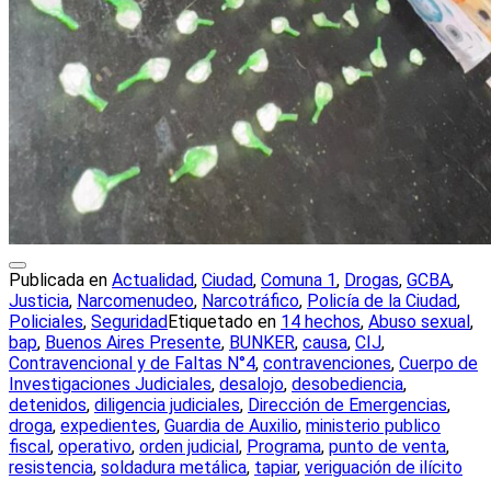
Publicada en
Actualidad
,
Ciudad
,
Comuna 1
,
Drogas
,
GCBA
,
Justicia
,
Narcomenudeo
,
Narcotráfico
,
Policía de la Ciudad
,
Policiales
,
Seguridad
Etiquetado en
14 hechos
,
Abuso sexual
,
bap
,
Buenos Aires Presente
,
BUNKER
,
causa
,
CIJ
,
Contravencional y de Faltas N°4
,
contravenciones
,
Cuerpo de
Investigaciones Judiciales
,
desalojo
,
desobediencia
,
detenidos
,
diligencia judiciales
,
Dirección de Emergencias
,
droga
,
expedientes
,
Guardia de Auxilio
,
ministerio publico
fiscal
,
operativo
,
orden judicial
,
Programa
,
punto de venta
,
resistencia
,
soldadura metálica
,
tapiar
,
veriguación de ilícito