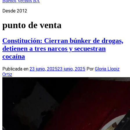
Buenos Vecinos BA
Desde 2012
punto de venta
Constitución: Cierran búnker de drogas,
detienen a tres narcos y secuestran
cocaína
Publicada en
23 junio, 2025
23 junio, 2025
Por
Gloria Llopiz
Ortiz