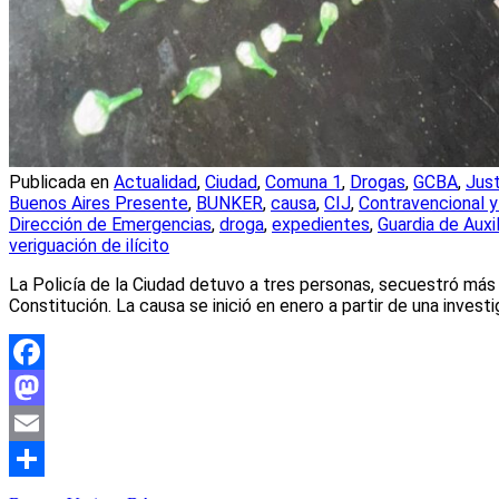
Publicada en
Actualidad
,
Ciudad
,
Comuna 1
,
Drogas
,
GCBA
,
Just
Buenos Aires Presente
,
BUNKER
,
causa
,
CIJ
,
Contravencional y
Dirección de Emergencias
,
droga
,
expedientes
,
Guardia de Auxil
veriguación de ilícito
La Policía de la Ciudad detuvo a tres personas, secuestró más 
Constitución. La causa se inició en enero a partir de una invest
Facebook
Mastodon
Email
Compartir