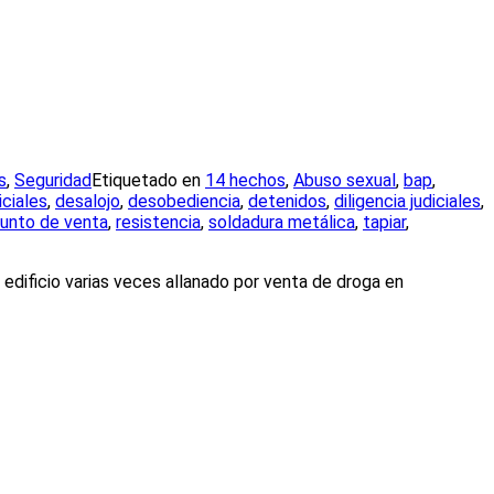
s
,
Seguridad
Etiquetado en
14 hechos
,
Abuso sexual
,
bap
,
ciales
,
desalojo
,
desobediencia
,
detenidos
,
diligencia judiciales
,
unto de venta
,
resistencia
,
soldadura metálica
,
tapiar
,
edificio varias veces allanado por venta de droga en