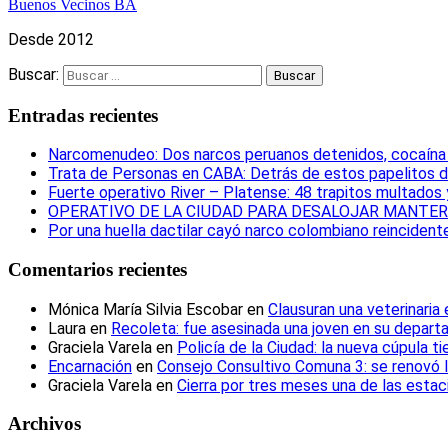
Buenos Vecinos BA
Desde 2012
Buscar:
Entradas recientes
Narcomenudeo: Dos narcos peruanos detenidos, cocaína i
Trata de Personas en CABA: Detrás de estos papelitos d
Fuerte operativo River – Platense: 48 trapitos multados
OPERATIVO DE LA CIUDAD PARA DESALOJAR MANTERO
Por una huella dactilar cayó narco colombiano reincident
Comentarios recientes
Mónica María Silvia Escobar
en
Clausuran una veterinaria
Laura
en
Recoleta: fue asesinada una joven en su depar
Graciela Varela
en
Policía de la Ciudad: la nueva cúpula t
Encarnación
en
Consejo Consultivo Comuna 3: se renovó 
Graciela Varela
en
Cierra por tres meses una de las esta
Archivos