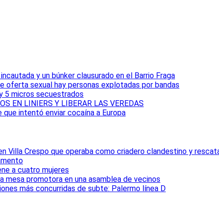
ncautada y un búnker clausurado en el Barrio Fraga
e oferta sexual hay personas explotadas por bandas
 y 5 micros secuestrados
S EN LINIERS Y LIBERAR LAS VEREDAS
e que intentó enviar cocaína a Europa
 en Villa Crespo que operaba como criadero clandestino y rescat
tamento
iene a cuatro mujeres
la mesa promotora en una asamblea de vecinos
ciones más concurridas de subte: Palermo línea D