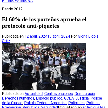
Buenos Vecinos BA
Desde 2012
El 60% de los porteños aprueba el
protocolo anti-piquetes
Publicada en
12 abril, 2024
13 abril, 2024
Por
Gloria Llopiz
Ortiz
Publicada en
Actualidad
,
Contravenciones
,
Democracia
,
Derechos humanos
,
Espacio público
,
GCBA
,
Justicia
,
Policía
de la Ciudad
,
Policía Federal Argentina
,
Policiales
,
Política
,
Prevención
,
República
,
Seguridad
Etiquetado en
anti-piquetes
,