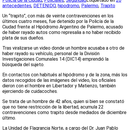
Policía de la Ciudad
,
Policiales
,
Seguridad
Etiquetado en
20
antecedentes
,
DETENIDO
,
hipodromo
,
Palermo
,
Trapito
Un “trapito”, con más de veinte contravenciones en los
últimos cuatro meses, fue detenido por la Policía de la
Ciudad frente al Hipódromo Argentino de Palermo, acusado
de haber rayado autos como represalia a no haber recibido
plata de sus dueños.
Tras viralizarse un video donde un hombre acusaba a otro de
haber rayado su vehículo, personal de la División
Investigaciones Comunales 14 (DIC14) emprendió la
búsqueda del sujeto.
En contactos con habitués al hipódromo y de la zona, más los
datos recogidos de las imágenes del video, los oficiales
dieron con el hombre en Libertador y Matienzo, también
ejerciendo de cuidacoches.
Se trata de un hombre de 42 años, quien si bien se constató
que no tiene restricción de la libertad, acumula 22
contravenciones como trapito desde mediados de diciembre
último.
La Unidad de Flagrancia Norte, a cargo del Dr. Juan Pablo