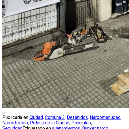
Publicada en
Ciudad
,
Comuna 3
,
Detenidos
,
Narcomenudeo
,
Narcotráfico
,
Policía de la Ciudad
,
Policiales
,
Seguridad
Etiquetado en
allanamientos
,
Bunker narco
,