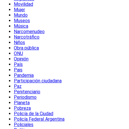
Movilidad
Mujer
Mundo
Museos
Música
Narcomenudeo
Narcotráfico
Niños
Obra pública
ONU
Opinión
País
Pais
Pandemia
Participación ciudadana
Paz
Penitenciario
Periodismo
Planeta
Pobreza
Policía de la Ciudad
Policía Federal Argentina
Policiales