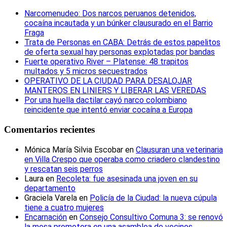
Narcomenudeo: Dos narcos peruanos detenidos,
cocaína incautada y un búnker clausurado en el Barrio
Fraga
Trata de Personas en CABA: Detrás de estos papelitos
de oferta sexual hay personas explotadas por bandas
Fuerte operativo River – Platense: 48 trapitos
multados y 5 micros secuestrados
OPERATIVO DE LA CIUDAD PARA DESALOJAR
MANTEROS EN LINIERS Y LIBERAR LAS VEREDAS
Por una huella dactilar cayó narco colombiano
reincidente que intentó enviar cocaína a Europa
Comentarios recientes
Mónica María Silvia Escobar
en
Clausuran una veterinaria
en Villa Crespo que operaba como criadero clandestino
y rescatan seis perros
Laura
en
Recoleta: fue asesinada una joven en su
departamento
Graciela Varela
en
Policía de la Ciudad: la nueva cúpula
tiene a cuatro mujeres
Encarnación
en
Consejo Consultivo Comuna 3: se renovó
la mesa promotora en una asamblea de vecinos