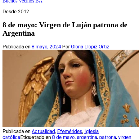
Buenos Vecinos BA
Desde 2012
8 de mayo: Virgen de Luján patrona de
Argentina
Publicada en
8 mayo, 2024
Por
Gloria Llopiz Ortiz
Publicada en
Actualidad
,
Efemérides
,
Iglesia
católica
Etiquetado en
8 de mayo
,
argentina
,
patrona
,
virgen