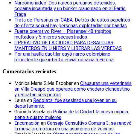
Narcomenudeo: Dos narcos peruanos detenidos,
cocaína incautada y un búnker clausurado en el Barrio
Fraga
Trata de Personas en CABA: Detrás de estos papelitos
de oferta sexual hay personas explotadas por bandas
Fuerte operativo River – Platense: 48 trapitos
multados y 5 micros secuestrados
OPERATIVO DE LA CIUDAD PARA DESALOJAR
MANTEROS EN LINIERS Y LIBERAR LAS VEREDAS
Por una huella dactilar cayó narco colombiano
reincidente que intentó enviar cocaína a Europa
Comentarios recientes
Mónica María Silvia Escobar
en
Clausuran una veterinaria
en Villa Crespo que operaba como criadero clandestino
y rescatan seis perros
Laura
en
Recoleta: fue asesinada una joven en su
departamento
Graciela Varela
en
Policía de la Ciudad: la nueva cúpula
tiene a cuatro mujeres
Encarnación
en
Consejo Consultivo Comuna 3: se renovó
la mesa promotora en una asamblea de vecinos