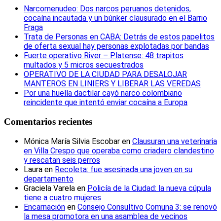
Narcomenudeo: Dos narcos peruanos detenidos,
cocaína incautada y un búnker clausurado en el Barrio
Fraga
Trata de Personas en CABA: Detrás de estos papelitos
de oferta sexual hay personas explotadas por bandas
Fuerte operativo River – Platense: 48 trapitos
multados y 5 micros secuestrados
OPERATIVO DE LA CIUDAD PARA DESALOJAR
MANTEROS EN LINIERS Y LIBERAR LAS VEREDAS
Por una huella dactilar cayó narco colombiano
reincidente que intentó enviar cocaína a Europa
Comentarios recientes
Mónica María Silvia Escobar
en
Clausuran una veterinaria
en Villa Crespo que operaba como criadero clandestino
y rescatan seis perros
Laura
en
Recoleta: fue asesinada una joven en su
departamento
Graciela Varela
en
Policía de la Ciudad: la nueva cúpula
tiene a cuatro mujeres
Encarnación
en
Consejo Consultivo Comuna 3: se renovó
la mesa promotora en una asamblea de vecinos