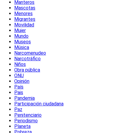
Manteros
Mascotas
Menores
Migrantes
Movilidad
Mujer
Mundo
Museos
Música
Narcomenudeo
Narcotráfico
Niños
Obra pública
ONU
Opinión
País
Pais
Pandemia
Participación ciudadana
Paz
Penitenciario
Periodismo
Planeta
Pobreza