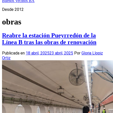
Buenos Vecinos BA
Desde 2012
obras
Reabre la estación Pueyrredón de la
Línea B tras las obras de renovación
Publicada en
18 abril, 2025
23 abril, 2025
Por
Gloria Llopiz
Ortiz