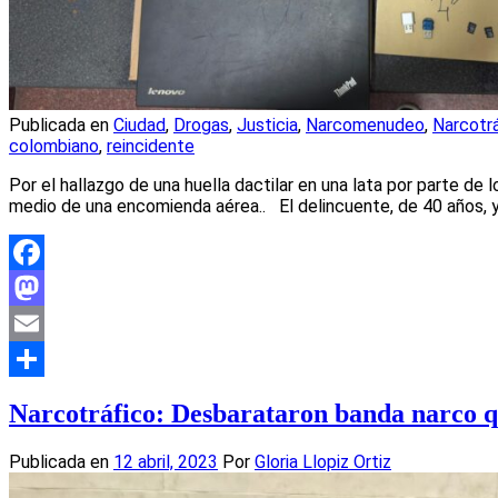
Publicada en
Ciudad
,
Drogas
,
Justicia
,
Narcomenudeo
,
Narcotr
colombiano
,
reincidente
Por el hallazgo de una huella dactilar en una lata por parte de 
medio de una encomienda aérea.. El delincuente, de 40 años,
Facebook
Mastodon
Email
Compartir
Narcotráfico: Desbarataron banda narco q
Publicada en
12 abril, 2023
Por
Gloria Llopiz Ortiz