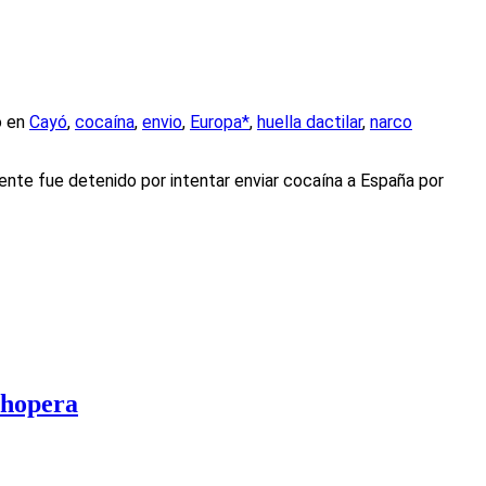
o en
Cayó
,
cocaína
,
envio
,
Europa*
,
huella dactilar
,
narco
idente fue detenido por intentar enviar cocaína a España por
chopera