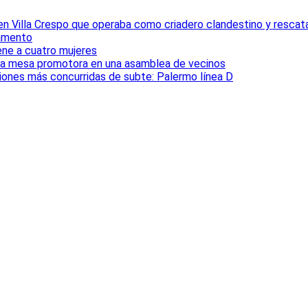
 en Villa Crespo que operaba como criadero clandestino y rescat
tamento
iene a cuatro mujeres
la mesa promotora en una asamblea de vecinos
ciones más concurridas de subte: Palermo línea D