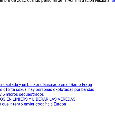
iembre de 2022 cuando personal de la Administración Nacional
S
ncautada y un búnker clausurado en el Barrio Fraga
e oferta sexual hay personas explotadas por bandas
 y 5 micros secuestrados
S EN LINIERS Y LIBERAR LAS VEREDAS
e que intentó enviar cocaína a Europa