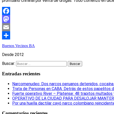
prontuario criminal por venta de drogas. Todo comenzó en dic
Facebook
Mastodon
Email
Compartir
Buenos Vecinos BA
Desde 2012
Buscar:
Entradas recientes
Narcomenudeo: Dos narcos peruanos detenidos, cocaína i
Trata de Personas en CABA: Detrás de estos papelitos d
Fuerte operativo River – Platense: 48 trapitos multados
OPERATIVO DE LA CIUDAD PARA DESALOJAR MANTERO
Por una huella dactilar cayó narco colombiano reincident
Comentarios recientes