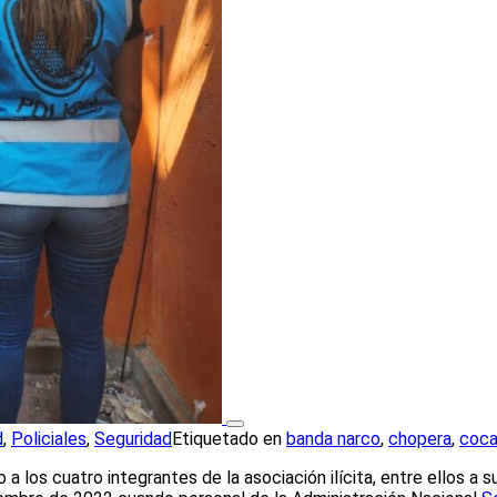
d
,
Policiales
,
Seguridad
Etiquetado en
banda narco
,
chopera
,
coca
 a los cuatro integrantes de la asociación ilícita, entre ellos a