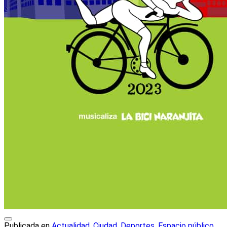
Publicada en
Actualidad
,
Ciudad
,
Deportes
,
Espacio público
,