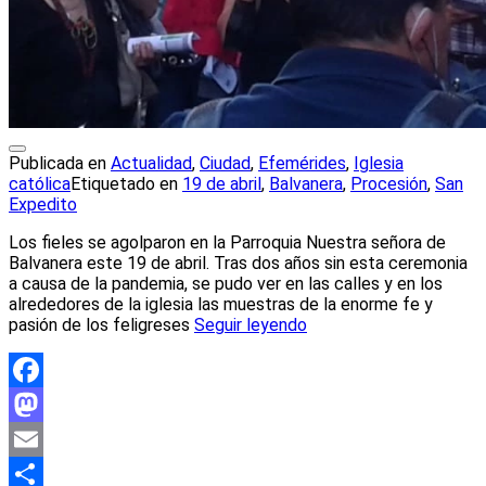
Publicada en
Actualidad
,
Ciudad
,
Efemérides
,
Iglesia
católica
Etiquetado en
19 de abril
,
Balvanera
,
Procesión
,
San
Expedito
Los fieles se agolparon en la Parroquia Nuestra señora de
Balvanera este 19 de abril. Tras dos años sin esta ceremonia
a causa de la pandemia, se pudo ver en las calles y en los
alrededores de la iglesia las muestras de la enorme fe y
pasión de los feligreses
Seguir leyendo
Facebook
Mastodon
Email