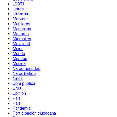
LGBTI
Libros
Literatura
Malvinas
Manteros
Mascotas
Menores
Migrantes
Movilidad
Mujer
Mundo
Museos
Música
Narcomenudeo
Narcotráfico
Niños
Obra pública
ONU
Opinión
País
Pais
Pandemia
Participación ciudadana