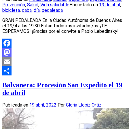
Prevención
,
Salud
,
Vida saludable
Etiquetado en
19 de abril
,
bicicleta
,
caba
,
día
,
pedaleada
GRAN PEDALEADA En la Ciudad Autónoma de Buenos Aires
el 19/4 a las 19:30 Están todos/as invitados/as. ¡TE
ESPERAMOS! ¡Gracias por el convite a Pablo Lebedinsky!
Facebook
Mastodon
Email
Compartir
Balvanera: Procesión San Expedito el 19
de abril
Publicada en
19 abril, 2022
Por
Gloria Llopiz Ortiz