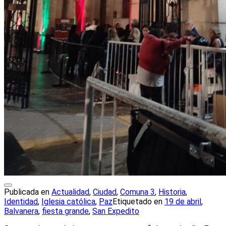
Publicada en
Actualidad
,
Ciudad
,
Comuna 3
,
Historia
,
Identidad
,
Iglesia católica
,
Paz
Etiquetado en
19 de abril
,
Balvanera
,
fiesta grande
,
San Expedito