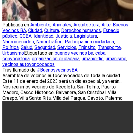
Publicada en
Ambiente
,
Animales
,
Arquitectura
,
Arte
,
Buenos
Vecinos BA
,
Ciudad
,
Cultura
,
Derechos humanos
,
Espacio
público
,
GCBA
,
Identidad
,
Justicia
,
Legislatura
,
Narcomenudeo
,
Narcotráfico
,
Participación ciudadana
,
Política
,
Salud
,
Seguridad
,
Servicios
,
Tránsito
,
Transporte
,
Urbanismo
Etiquetado en
buenos vecinos ba
,
caba
,
convocatoria
,
organización ciudadana
,
urbanicidio
,
urnanismo
,
vecinos autovoncocados
Tras llamado de
#BuenosvecinosBA
Asamblea de vecinos autoconvocados de toda la ciudad
Este 11 de enero del 2023 será un día especial, ya verán…
Nos reunimos vecinos de Recoleta, San Telmo, Puerto
Madero, Casco Histórico, Balvanera, San Cristóbal, Villa
Crespo, Villa Santa Rita, Villa del Parque, Devoto, Palermo.